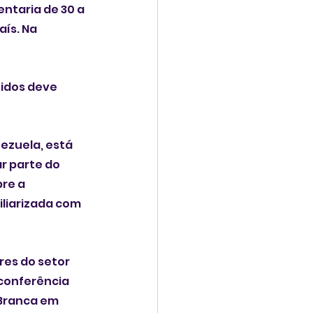
ntaria de 30 a 
ís. Na 
nidos deve 
zuela, está 
r parte do 
re a 
liarizada com 
res do setor 
conferência 
 Branca em 