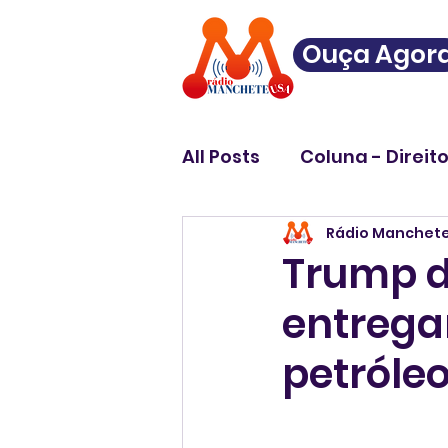
Ouça Agor
All Posts
Coluna - Direit
Rádio Manchet
Trump d
entregar
petróle