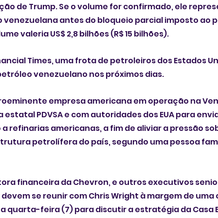
ção de Trump. Se o volume for confirmado, ele represe
 venezuelana antes do bloqueio parcial imposto ao pa
ume valeria US$ 2,8 bilhões (R$ 15 bilhões).
nancial Times, uma frota de petroleiros dos Estados U
etróleo venezuelano nos próximos dias.
proeminente empresa americana em operação na Vene
 estatal PDVSA e com autoridades dos EUA para envia
 refinarias americanas, a fim de aliviar a pressão sob
trutura petrolífera do país, segundo uma pessoa fami
tora financeira da Chevron, e outros executivos senio
A devem se reunir com Chris Wright à margem de uma 
a quarta-feira (7) para discutir a estratégia da Casa