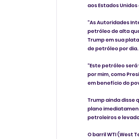
aos Estados Unidos 
"As Autoridades Int
petróleo de alta qu
Trump em sua plataf
de petróleo por dia.
"Este petróleo será
por mim, como Presi
em benefício do pov
Trump ainda disse q
plano imediatament
petroleiros e levad
O barril WTI (West T