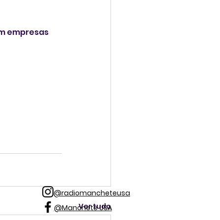
om empresas 
@radiomancheteusa
Ver tudo
@Manchete USA