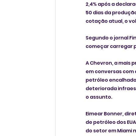
2,4% após a declara
50 dias da produção
cotação atual, o vol
Segundo o jornal Fi
começar carregar p
A Chevron, a mais 
em conversas com a
petróleo encalhado a
deteriorada infraes
o assunto.
Eimear Bonner, dire
de petróleo dos EU
do setor em Miami n