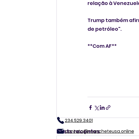
relação à Venezuel
Trump também afirm
de petróleo".
**Com AF**
234.529.3401
Posts recentes
contato@mancheteusa.online