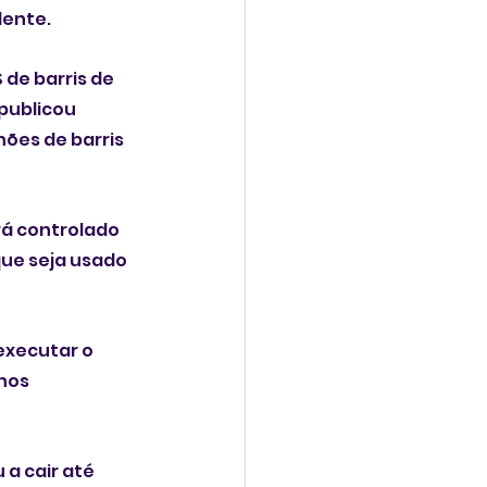
dente.
de barris de 
publicou 
ões de barris 
rá controlado 
ue seja usado 
executar o 
nos 
a cair até 