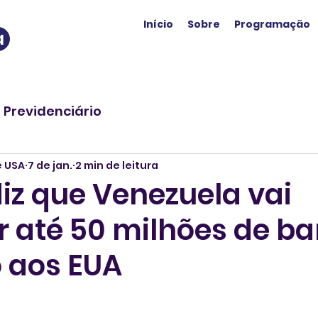
Início
Sobre
Programação
a
o Previdenciário
e USA
7 de jan.
2 min de leitura
iz que Venezuela vai
 até 50 milhões de bar
o aos EUA