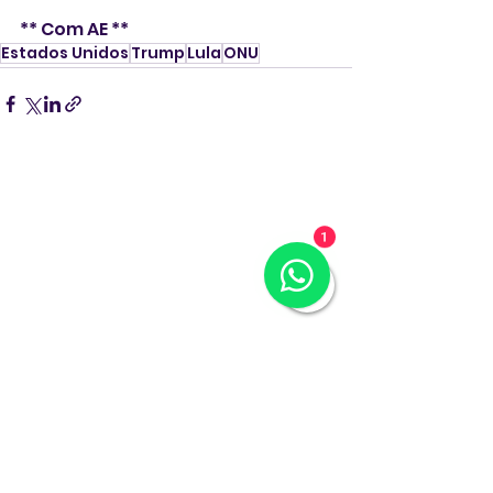
** Com AE ** 
Estados Unidos
Trump
Lula
ONU
1