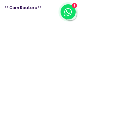
1
** Com Reuters **
Estados Unidos
Donald Trump
economia