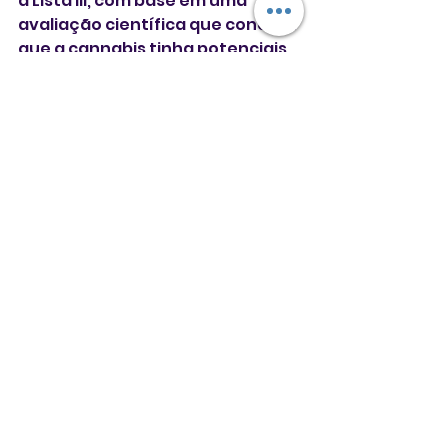
a Lista III, com base em uma 
avaliação científica que concluiu 
que a cannabis tinha potenciais 
benefícios medicinais e poderia 
ser classificada juntamente com 
substâncias como a 
testosterona e a cetamina.
**Com Agência Globo**
Estados Unidos
Donald Trump
maconha