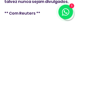
talvez nunca sejam divulgados.
1
** Com Reuters **