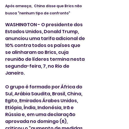
Após ameaça,  China disse que Brics não 
busca "nenhum tipo de confronto"
WASHINGTON - O presidente dos 
Estados Unidos, Donald Trump, 
anunciou uma tarifa adicional de 
10% contra todos os países que 
se alinharam ao Brics, cuja 
reunião de líderes termina nesta 
segunda-feira, 7, no Rio de 
Janeiro.
O grupo é formado por África do 
Sul, Arábia Saudita, Brasil, China, 
Egito, Emirados Árabes Unidos, 
Etiópia, Índia, Indonésia, Irã e 
Rússia e, em uma declaração 
aprovada no domingo (6), 
criticou o "aumento de medidas 