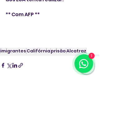
** Com AFP **
imigrantes
Califórnia
prisão
Alcatraz
1