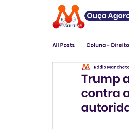
Ouça Agor
All Posts
Coluna - Direit
Rádio Manchet
Trump a
contra a
autorid