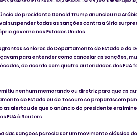
m o presidente interino da Síria, Ahmed al-Sharaa
(Foto: Bandar Aljaloud
ncio do presidente Donald Trump anunciou na Arábia
ue vai suspender todas as sanções contra a Síria surpr
prio governo nos Estados Unidos. 
egrantes seniores do Departamento de Estado e do 
rçavam para entender como cancelar as sanções, mui
écadas, de acordo com quatro autoridades dos EUA fa
emitiu nenhum memorando ou diretriz para que as au
mento de Estado ou do Tesouro se preparassem para
as alertou de que o anúncio do presidente era imine
os EUA à Reuters.
a das sanções parecia ser um movimento clássico de