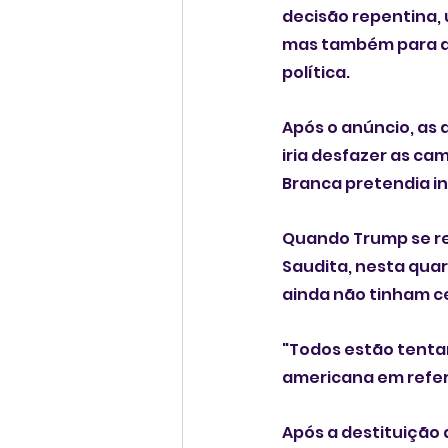
decisão repentina,
mas também para al
política.
Após o anúncio, as
iria desfazer as ca
Branca pretendia in
Quando Trump se reu
Saudita, nesta qua
ainda não tinham ce
"Todos estão tenta
americana em refer
Após a destituição 