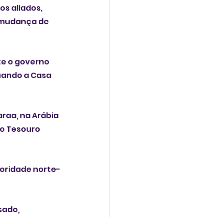
s aliados, 
 mudança de 
e o governo 
uando a Casa 
raa, na Arábia 
o Tesouro 
toridade norte-
sado, 