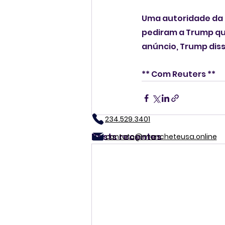
Uma autoridade da C
pediram a Trump qu
anúncio, Trump diss
** Com Reuters **
234.529.3401
Posts recentes
contato@mancheteusa.online