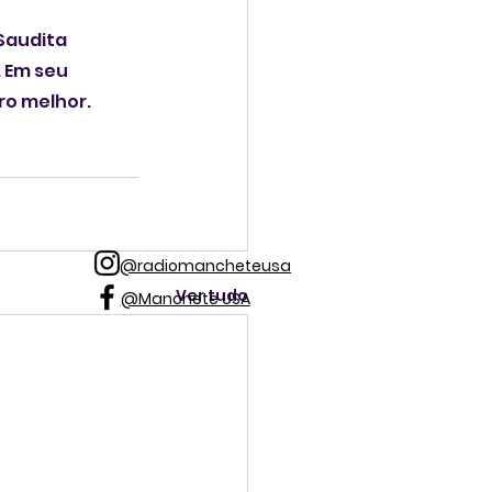
Saudita 
 Em seu 
ro melhor.
@radiomancheteusa
Ver tudo
@Manchete USA