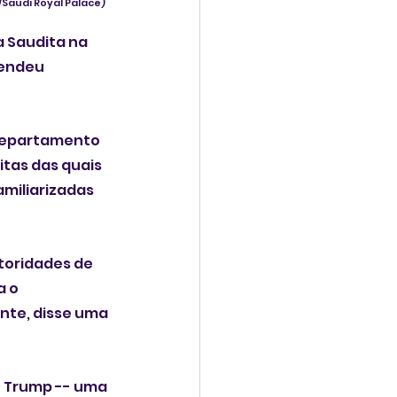
/Saudi Royal Palace)
 Saudita na 
eendeu 
Departamento 
tas das quais 
miliarizadas 
toridades de 
 o 
nte, disse uma 
 Trump -- uma 