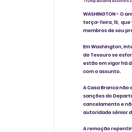
 Trump durante encontro co
WASHINGTON - O anú
terça-feira, 13,  q
membros de seu pró
Em Washington, int
do Tesouro se esfo
estão em vigor há d
com o assunto.
A Casa Branca não 
sanções do Departa
cancelamento e não 
autoridade sênior d
A remoção repentin