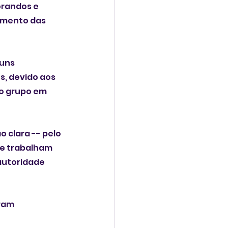
randos e 
amento das 
uns 
, devido aos 
 o grupo em 
 clara -- pelo 
e trabalham 
autoridade 
ram 