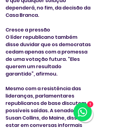
e que qualquer solução 
dependerá, no fim, da decisão da 
Casa Branca.
Cresce a pressão
O líder republicano também 
disse duvidar que os democratas 
cedam apenas com a promessa 
de uma votação futura. “Eles 
querem um resultado 
garantido”, afirmou.
Mesmo com a resistência das 
lideranças, parlamentares 
republicanos de base discutem 
1
possíveis saídas. A senadora 
Susan Collins, do Maine, disse 
estar em conversas informais 
sobre um compromisso que 