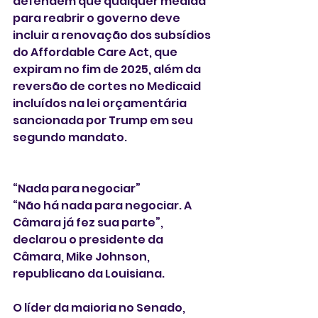
defendem que qualquer medida 
para reabrir o governo deve 
incluir a renovação dos subsídios 
do Affordable Care Act, que 
expiram no fim de 2025, além da 
reversão de cortes no Medicaid 
incluídos na lei orçamentária 
sancionada por Trump em seu 
segundo mandato.
“Nada para negociar”
“Não há nada para negociar. A 
Câmara já fez sua parte”, 
declarou o presidente da 
Câmara, Mike Johnson, 
republicano da Louisiana.
O líder da maioria no Senado, 