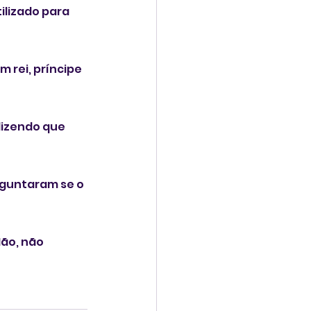
ilizado para 
 rei, príncipe 
dizendo que 
erguntaram se o 
Não, não 