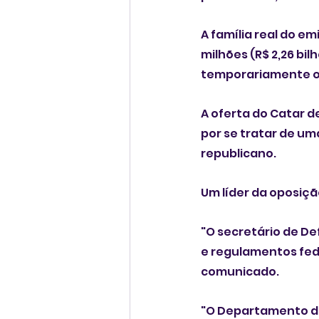
A família real do e
milhões (R$ 2,26 bil
temporariamente o 
A oferta do Catar 
por se tratar de u
republicano.
Um líder da oposiç
"O secretário de De
e regulamentos fede
comunicado.
"O Departamento de