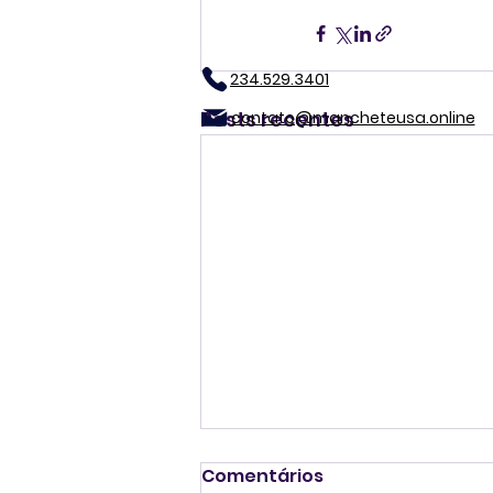
234.529.3401
Posts recentes
contato@mancheteusa.online
Comentários