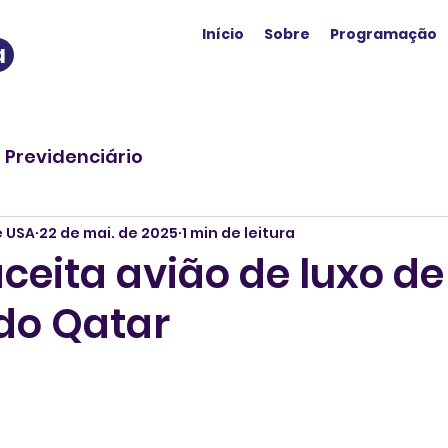
Início
Sobre
Programação
a
o Previdenciário
e USA
22 de mai. de 2025
1 min de leitura
eita avião de luxo de 
 do Qatar