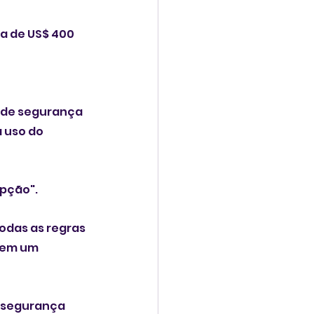
a de US$ 400 
 de segurança 
 uso do 
upção".
odas as regras 
 em um 
 segurança 