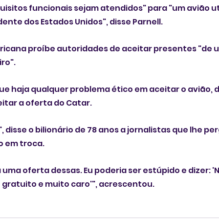
isitos funcionais sejam atendidos" para "um avião ut
dente dos Estados Unidos", disse Parnell.
icana proíbe autoridades de aceitar presentes "de um
ro".
e haja qualquer problema ético em aceitar o avião, 
eitar a oferta do Catar.
 disse o bilionário de 78 anos a jornalistas que lhe p
o em troca.
 uma oferta dessas. Eu poderia ser estúpido e dizer: '
gratuito e muito caro'", acrescentou.