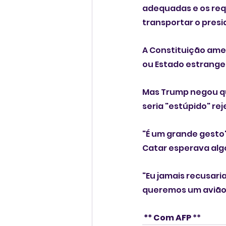
adequadas e os requ
transportar o presi
A Constituição amer
ou Estado estrangei
Mas Trump negou qu
seria "estúpido" rej
"É um grande gesto",
Catar esperava alg
"Eu jamais recusaria
queremos um avião 
 ** Com AFP 
**