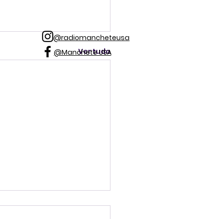
@radiomancheteusa
Ver tudo
@Manchete USA