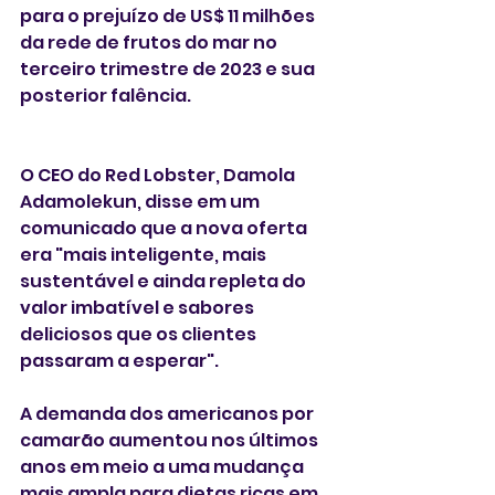
para o prejuízo de US$ 11 milhões 
da rede de frutos do mar no 
terceiro trimestre de 2023 e sua 
posterior falência.
O CEO do Red Lobster, Damola 
Adamolekun, disse em um 
comunicado que a nova oferta 
era "mais inteligente, mais 
sustentável e ainda repleta do 
valor imbatível e sabores 
deliciosos que os clientes 
passaram a esperar".
A demanda dos americanos por 
camarão aumentou nos últimos 
anos em meio a uma mudança 
mais ampla para dietas ricas em 