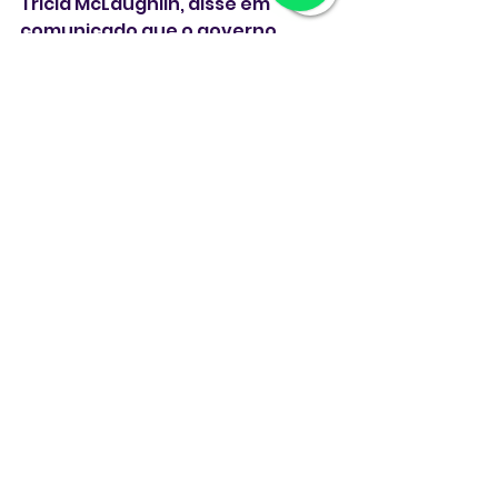
Tricia McLaughlin, disse em 
comunicado que o governo 
Trump deve revisar todos os 
casos de asilo da era Biden, 
expandindo uma revisão dos 
refugiados da era Biden relatada 
pela Reuters no início desta 
semana.
Uma fonte familiarizada com o 
assunto disse que a suspensão 
inclui pedidos de afegãos que 
trabalharam com a CIA.
O ataque também 
ressuscitou críticas do governo 
Trump à caótica retirada dos EUA 
do Afeganistão em 2021.