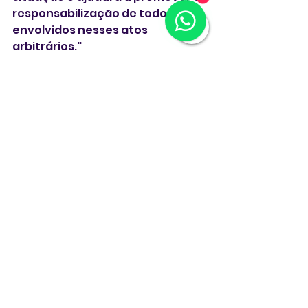
1
responsabilização de todos os 
envolvidos nesses atos 
arbitrários."
 ** Com Agências 
 **
EUA
senadores
fugitivas
Comissão do Senado