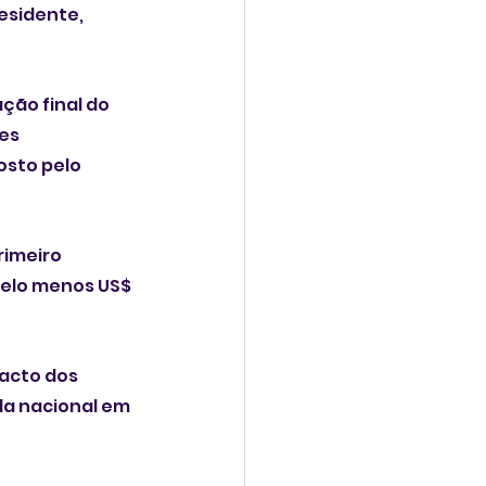
esidente, 
ão final do 
es 
osto pelo 
imeiro 
pelo menos US$ 
acto dos 
da nacional em 