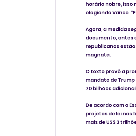
horário nobre, isso
elogiando Vance. "E
Agora, a medida se
documento, antes d
republicanos estão 
magnata.
O texto prevê a pro
mandato de Trump (2
70 bilhões adiciona
De acordo com o Esc
projetos de lei nas
mais de US$ 3 trilhõ