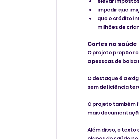
elevar impostos
impedir que imi
que o crédito in
milhões de cria
Cortes na saúde
O projeto propõe re
a pessoas de baixa 
O destaque é a exig
sem deficiência ter
O projeto também fa
mais documentação
Além disso, o texto
planos de saúde no 