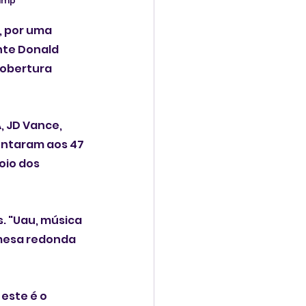
rump
, por uma 
nte Donald 
cobertura 
 JD Vance, 
juntaram aos 47 
io dos 
. "Uau, música 
mesa redonda 
ste é o 