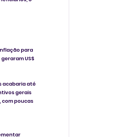
Inflação para 
 geraram US$ 
s acabaria até 
tivos gerais 
, com poucas 
ementar 