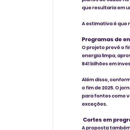
que resultaria em 
A estimativa é que
Programas de en
O projeto prevê o fi
energia limpa, apr
841 bilhões em inve
Além disso, conforme
o fim de 2025. O jor
para fontes como v
exceções.
 Cortes em prog
A proposta também 