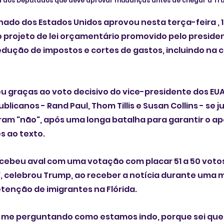
a dos Deputados que deve aprovar mudanças antes de chegar a T
do dos Estados Unidos aprovou nesta terça-feira , 1
projeto de lei orçamentário promovido pelo preside
dução de impostos e cortes de gastos, incluindo na 
 graças ao voto decisivo do vice-presidente dos EUA,
blicanos - Rand Paul, Thom Tillis e Susan Collins - se 
am "não", após uma longa batalha para garantir o apo
s ao texto.
ecebeu aval com uma votação com placar 51 a 50 votos
, celebrou Trump, ao receber a notícia durante uma 
tenção de imigrantes na Flórida.
me perguntando como estamos indo, porque sei que e