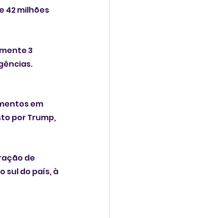
e 42 milhões 
mente 3 
gências.
imentos em 
to por Trump, 
ração de 
sul do país, à 