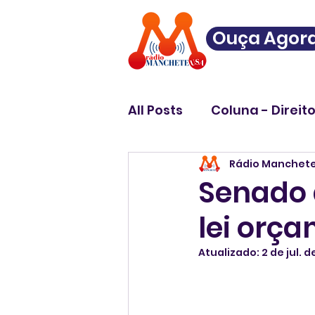
Ouça Agor
All Posts
Coluna - Direit
Rádio Manchet
Senado 
lei orç
Atualizado:
2 de jul. 