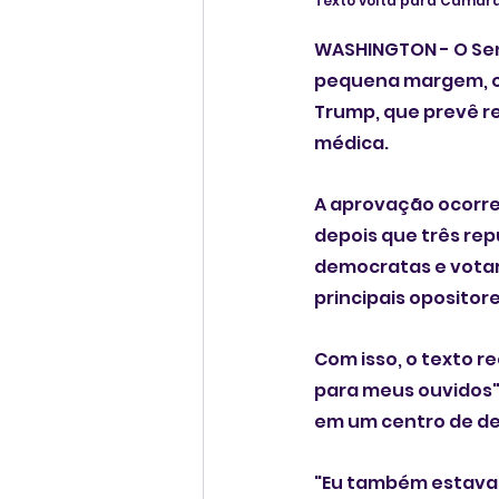
Texto volta para Câmar
WASHINGTON - O Sena
pequena margem, o 
Trump, que prevê re
médica.
A aprovação ocorreu
depois que três repu
democratas e votar
principais opositore
Com isso, o texto r
para meus ouvidos"
em um centro de de
"Eu também estava 