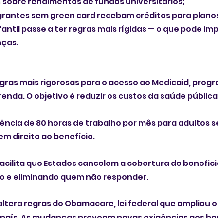
 sobre rendimentos de fundos universitários;
grantes sem green card recebam créditos para plano
fantil passe a ter regras mais rígidas — o que pode imp
nças.
gras mais rigorosas para o acesso ao Medicaid, prog
renda. O objetivo é reduzir os custos da saúde pública
ência de 80 horas de trabalho por mês para adultos se
em direito ao benefício.
cilita que Estados cancelem a cobertura de beneficiá
 e eliminando quem não responder. 
 altera regras do Obamacare, lei federal que ampliou o
país. As mudanças preveem novas exigências aos bene