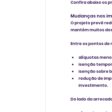
Confira abaixo os pr
Mudanças nos im
O projeto prevê re
mantém muitos dos 
Entre os pontos de 
alíquotas menor
isenção temporá
isenção sobre b
redução de impo
investimento.
Do lado da arrecada