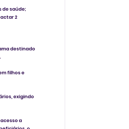
s de saúde;
actar 2 
rama destinado 
.
m filhos e 
rios, exigindo 
 acesso a 
ficiários, o 