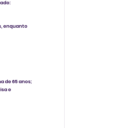
nado:
s, enquanto 
a de 65 anos;
sa e 