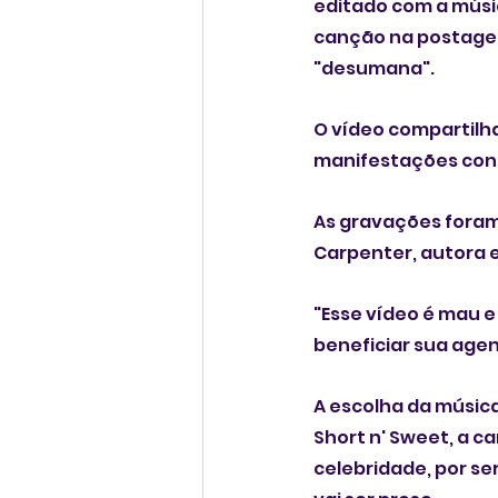
editado com a músic
canção na postagem
"desumana".
O vídeo compartilh
manifestações contr
As gravações foram 
Carpenter, autora e
"Esse vídeo é mau 
beneficiar sua agen
A escolha da música
Short n' Sweet, a c
celebridade, por s