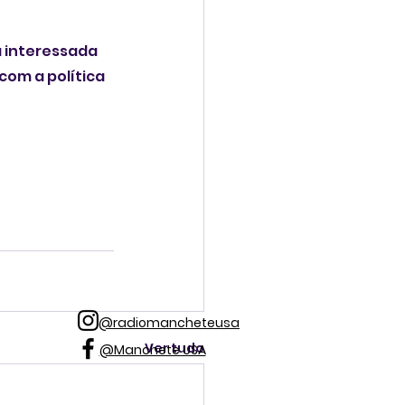
á interessada 
om a política 
@radiomancheteusa
Ver tudo
@Manchete USA