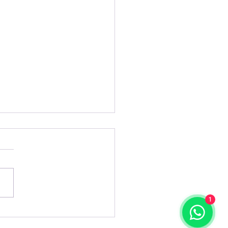
1
mp assina decreto