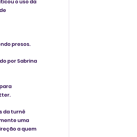
ticou o uso da 
de 
 
endo presos.
do por Sabrina 
para 
tter.
s da turnê 
almente uma 
ireção a quem 