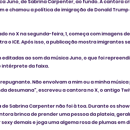
a Juno, de Sabrina Carpenter, ao fundo. A cantora cri
 e chamou a política de imigração de Donald Trump 
ado no X na segunda-feira, 1, começa com imagens de
a o ICE. Após isso, a publicação mostra imigrantes s
editadas ao som da música Juno, o que foi repreendi
 intérprete da faixa.
e repugnante. Não envolvam a mim ou a minha música 
da desumana", escreveu a cantora no X, o antigo Twi
 de Sabrina Carpenter não foi à toa. Durante os show
antora brinca de prender uma pessoa da plateia, ger
er sexy demais e joga uma algema rosa de plumas em d