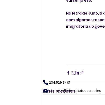
vai ser preso.
Na letra de Juno, a
com algemas rosas,
imigratória do gov
234.529.3401
Posts recentes
contato@mancheteusa.online