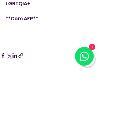
LGBTQIA+.
**Com AFP**
1