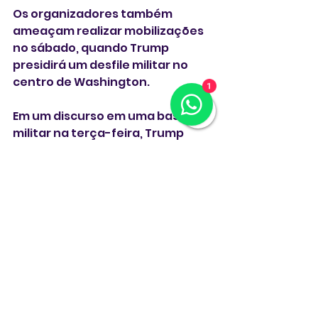
Os organizadores também 
ameaçam realizar mobilizações 
no sábado, quando Trump 
presidirá um desfile militar no 
centro de Washington.
1
Em um discurso em uma base 
militar na terça-feira, Trump 
advertiu que qualquer protesto 
durante o desfile militar de 
Washington enfrentaria uma 
"força" muito contundente.
O desfile com aviões de guerra e 
tanques, organizado para 
celebrar o 250º aniversário da 
fundação do Exército dos 
Estados Unidos, coincide com o 