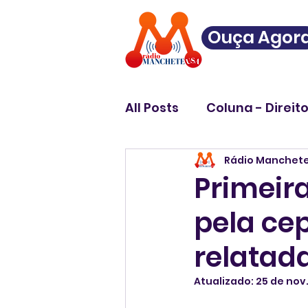
Ouça Agor
All Posts
Coluna - Direit
Rádio Manchet
Primeir
pela cep
relatad
Atualizado:
25 de nov