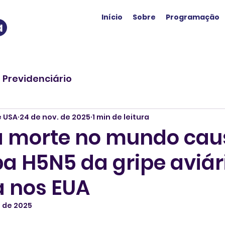
Início
Sobre
Programação
a
o Previdenciário
e USA
24 de nov. de 2025
1 min de leitura
a morte no mundo ca
a H5N5 da gripe aviár
a nos EUA
. de 2025