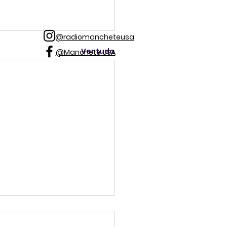
@radiomancheteusa
Ver tudo
@Manchete USA