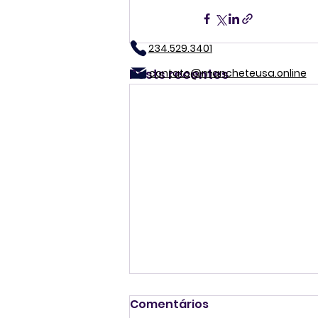
234.529.3401
Posts recentes
contato@mancheteusa.online
EUA comparam agentes
Comentários