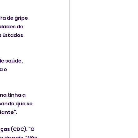
a de gripe 
dades de 
s Estados 
e saúde, 
 o 
a tinha a 
cando que se 
iante".
ças (CDC). "O 
e do país. "Não 