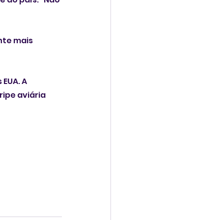
nte mais 
EUA. A 
ipe aviária 