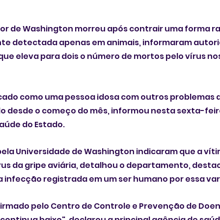
or de Washington morreu após contrair uma forma rar
nte detectada apenas em animais, informaram autori
que eleva para dois o número de mortos pelo vírus no
ficado como uma pessoa idosa com outros problemas d
do desde o começo do mês, informou nesta sexta-feira
aúde do Estado.
ela Universidade de Washington indicaram que a vítim
rus da gripe aviária, detalhou o departamento, desta
a infecção registrada em um ser humano por essa var
firmado pelo Centro de Controle e Prevenção de Doen
 continua baixo", declarou a principal agência de saúd