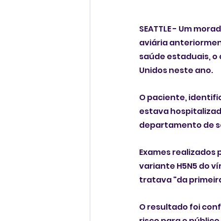
SEATTLE - Um morad
aviária anteriorme
saúde estaduais, o 
Unidos neste ano.
O paciente, identi
estava hospitaliza
departamento de s
Exames realizados p
variante H5N5 do ví
tratava "da primeir
O resultado foi con
risco para o público