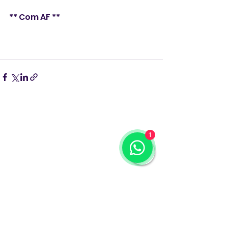
** Com AF **
1