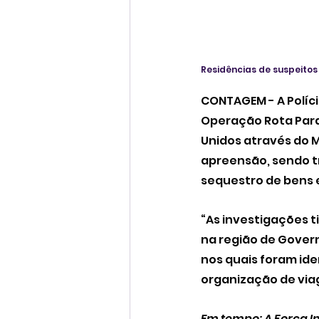
Residências de suspeito
CONTAGEM - A Polícia
Operação Rota Paral
Unidos através do M
apreensão, sendo t
sequestro de bens e
“As investigações t
na região de Govern
nos quais foram id
organização de viag
Em tempo: A Força I