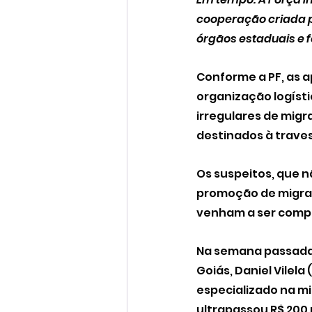
cooperação criada p
órgãos estaduais e 
Conforme a PF, as 
organização logísti
irregulares de migr
destinados à traves
Os suspeitos, que n
promoção de migraçã
venham a ser compr
Na semana passada,
Goiás, Daniel Vilela 
especializado na mig
ultrapassou R$ 200 