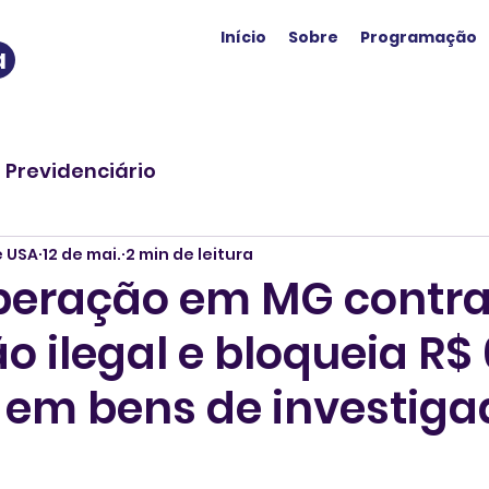
Início
Sobre
Programação
a
o Previdenciário
e USA
12 de mai.
2 min de leitura
operação em MG contr
 ilegal e bloqueia R$ 
 em bens de investiga