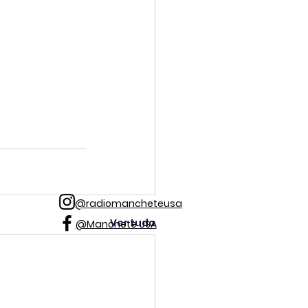
@radiomancheteusa
Ver tudo
@Manchete USA