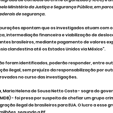
elo Ministério da Justiça e Segurança Pública, em parc
federais de segurança.
apurações apontam que os investigados atuam com o 
ca, intermediação financeira e viabilização de deslo
antes brasileiros, mediante pagamento de valores ex
sia clandestina até os Estados Unidos via México”.
ão foram identificados, poderão responder, entre outr
o ilegal, sem prejuízo da responsabilização por outr
ovados no curso das investigações.
 Maria Helena de Sousa Netto Costa 
- sogra do gove
(MDB) - 
foi presa por suspeita de chefiar um grupo cri
ração ilegal de brasileiros para EUA. O lucro a esse g
milhões, segundo a PF.