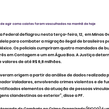
s de agir como coiotes foram vasculhadas na manhã de hoje
 Federal deflagrou nesta terça-feira, 12,  em Minas Ge
ela para combater a migração ilegal de brasileiros p
éxico. Os policiais cumpriram quatro mandados de bu
rês em Contagem e um em Água Boa. A Justiça determ
 valores de até R$ 6,8 milhões.
iveram origem a partir da análise de dados realizada 
ador Valadares, envolvendo crimes violentos e de fur
entificados elementos da atuação de pessoas vincula
ens clandestinas ao exterior”, disse a PF.
ntegrada de Combate ao Crime Organizado (FICCO) é um