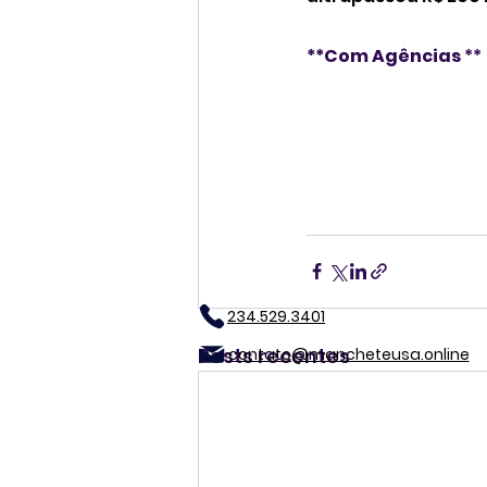
**Com Agências 
** 
234.529.3401
Posts recentes
contato@mancheteusa.online