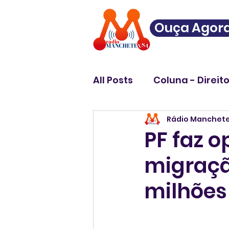
Ouça Agor
All Posts
Coluna - Direit
Rádio Manchet
PF faz 
migração
milhões