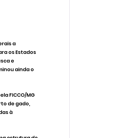
rais a 
ara os Estados 
sca e 
inou ainda o 
pela FICCO/MG 
to de gado, 
das à 
a estrutura de 