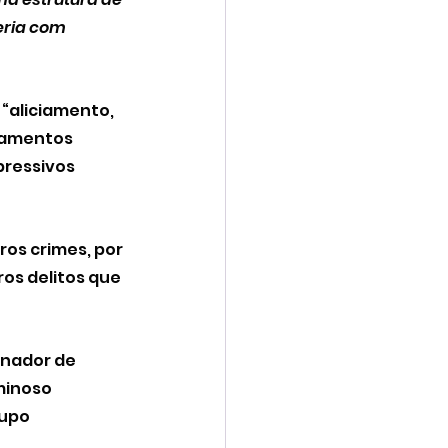
eria com 
“aliciamento, 
camentos 
pressivos 
os crimes, por 
os delitos que 
rnador de 
minoso 
rupo 