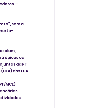
edores — 
eta”, sem a 
 norte-
azolam, 
otrópicas ou 
njuntas da PF 
(DEA) dos EUA. 
PF/MCE), 
ancárias 
atividades 