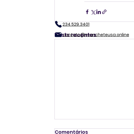
234.529.3401
Posts recentes
contato@mancheteusa.online
Comentários