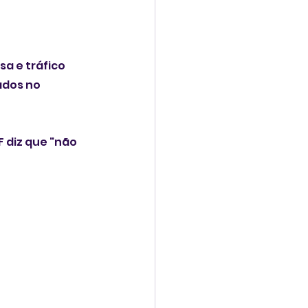
a e tráfico 
ados no 
 diz que "não 