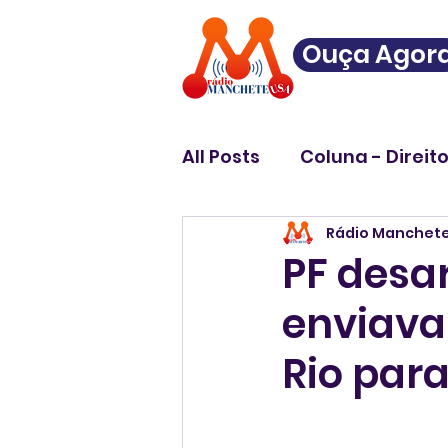
Ouça Agor
All Posts
Coluna - Direit
Rádio Manchet
PF desa
enviava
Rio para