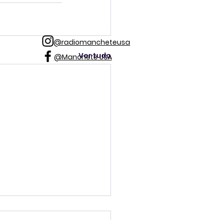
@radiomancheteusa
Ver tudo
@Manchete USA