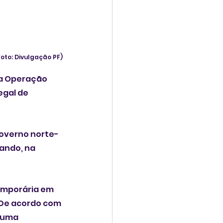
Foto: Divulgação PF)
 a Operação 
egal de 
 governo norte-
ando, na 
emporária em 
. De acordo com 
 uma 