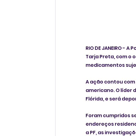
RIO DE JANEIRO - A 
Tarja Preta, com o 
medicamentos sujeit
A ação contou com o
americano. O líder 
Flórida, e será depo
Foram cumpridos se
endereços residenci
a PF, as investiga