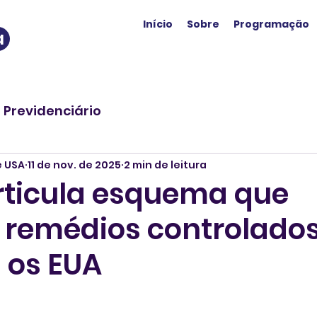
Início
Sobre
Programação
a
o Previdenciário
e USA
11 de nov. de 2025
2 min de leitura
rticula esquema que
 remédios controlado
 os EUA