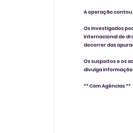
A operação contou a
Os investigados pod
internacional de dr
decorrer das apura
Os suspeitos e os a
divulga informações
** Com Agências **