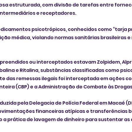
osa estruturada, com divisão de tarefas entre fornec
intermediários e receptadores.
dicamentos psicotrópicos, conhecidos como “tarja pr
ição médica, violando normas sanitárias brasileiras e
apreendidos ou interceptados estavam Zolpidem, Alpr
lina e Ritalina, substâncias classificadas como psic
e das remessas ilegais foi interceptada em ações co
onteira (CBP) e a Administração de Combate às Drogas 
duzida pela Delegacia de Polícia Federal em Macaé (D
imentações financeiras atípicas e transferências b
o a prática de lavagem de dinheiro para sustentar as 