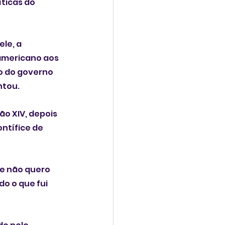
ticas do 
le, a 
americano aos 
o do governo 
ntou.
o XIV, depois 
ntífice de 
e não quero 
o o que fui 