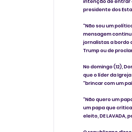
intenção de entrar
presidente dos Esta
"Não sou um polític
mensagem continua 
jornalistas a bordo
Trump ou de procla
No domingo (12), Do
que o líder da Igrej
"brincar com um pa
"Não quero um papa 
um papa que critica
eleito, DE LAVADA, 