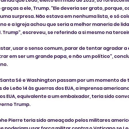
ainda que Leão, eleito em maio de 2025, só foi escolhi
 graças a ele, Trump. "Ele deveria ser grato, porque, 
 uma surpresa. Não estava em nenhuma lista, e só col
o e a Igreja achou que seria a melhor maneria de lida
. Trump", escreveu, se referindo a si mesmo na tercei
ustar, usar o senso comum, parar de tentar agradar a
trar em ser um grande papa, e não um político", conclu
no.
a Santa Sé e Washington passam por um momento de t
as de Leão 14 às guerras dos EUA, a imprensa americana
os EUA, equivalente a um embaixador, teria sido conv
verno Trump.
ophe Pierre teria sido ameaçado pelos militares americ
e poderiam usar força militar contra o Vaticano se Le