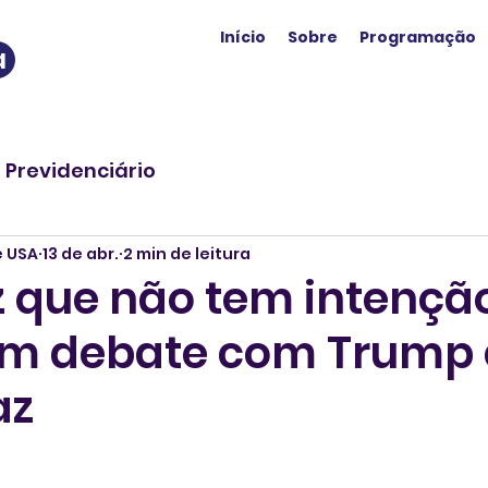
Início
Sobre
Programação
a
o Previdenciário
e USA
13 de abr.
2 min de leitura
z que não tem intençã
em debate com Trump e
az