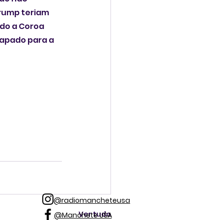
rump teriam 
do a Coroa 
papado para a 
@radiomancheteusa
Ver tudo
@Manchete USA