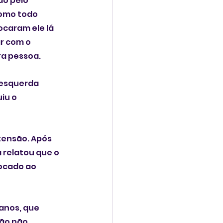
do pelo 
como todo 
ocaram ele lá 
r com o 
ra pessoa.
 esquerda 
iu o 
ensão. Após 
 relatou que o 
ocado ao 
anos, que 
ão não 