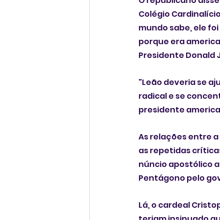
O republicano disse 
Colégio Cardinalício
mundo sabe, ele foi
porque era american
Presidente Donald J
"Leão deveria se aj
radical e se concen
presidente america
As relações entre 
as repetidas crític
núncio apostólico a
Pentágono pelo go
Lá, o cardeal Crist
teriam insinuado qu