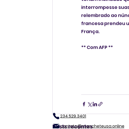
interrompesse suas
relembrado ao núnc
francesa prendeu um
França.
** Com AFP **
234.529.3401
Posts recentes
contato@mancheteusa.online