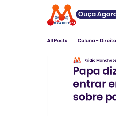
Ouça Agor
All Posts
Coluna - Direit
Rádio Manchet
Papa di
entrar 
sobre p