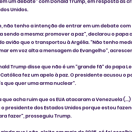
 em um debate" com Donald Trump, em resposta às crí
dos Unidos. 
o, não tenho a intenção de entrar em um debate com e
sendo a mesma: promover a paz", declarou o papa 
 do avião que o transportou à Argélia. "Não tenho med
mar em voz alta a mensagem do Evangelho", acresce
nald Trump disse que não é um "grande fã" do papa Leã
a Católica fez um apelo à paz. O presidente acusou o po
ís que quer uma arma nuclear".
que acha ruim que os EUA atacaram a Venezuela (...) 
 o presidente dos Estados Unidos porque estou fazend
para fazer", prosseguiu Trump.