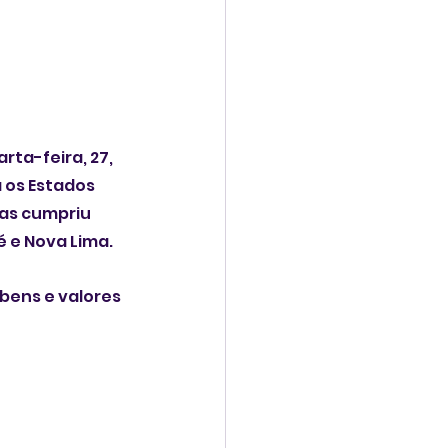
ta-feira, 27, 
 os Estados 
as cumpriu 
 e Nova Lima.
bens e valores 