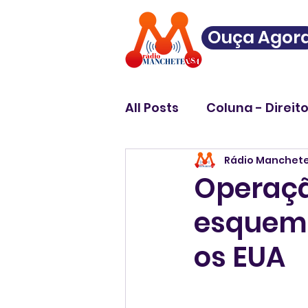
Ouça Agor
All Posts
Coluna - Direit
Rádio Manchet
Operaçã
esquema
os EUA