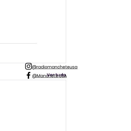
@radiomancheteusa
Ver tudo
@Manchete USA