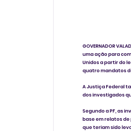
GOVERNADOR VALADARE
uma ação para comb
Unidos a partir do 
quatro mandatos de
A Justiça Federal t
dos investigados qu
Segundo a PF, as i
base em relatos de
que teriam sido le