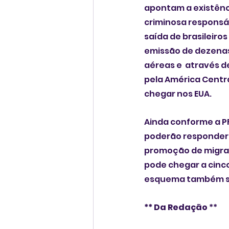
apontam a existênc
criminosa responsáv
saída de brasileiros
emissão de dezena
aéreas e  através d
pela América Centra
chegar nos EUA. 
Ainda conforme a PF
poderão responder 
promoção de migraçã
pode chegar a cinco
esquema também s
** Da Redação 
**