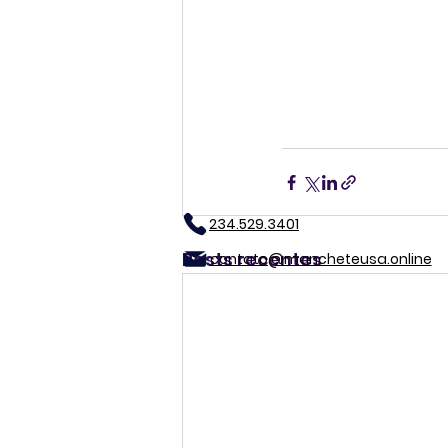
234.529.3401
Posts recentes
contato@mancheteusa.online