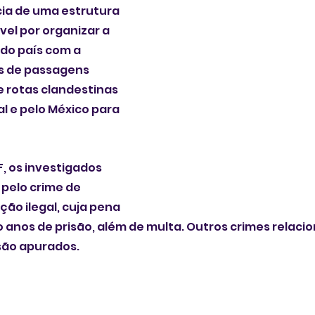
ia de uma estrutura 
el por organizar a 
 do país com a 
s de passagens 
e rotas clandestinas 
l e pelo México para 
, os investigados 
pelo crime de 
o ilegal, cuja pena 
 anos de prisão, além de multa. Outros crimes relaci
ão apurados.