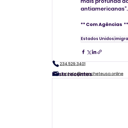
mais profunda das
antiamericanas”.
** Com Agências 
 *
Estados Unidos
imigr
234.529.3401
Posts recentes
contato@mancheteusa.online