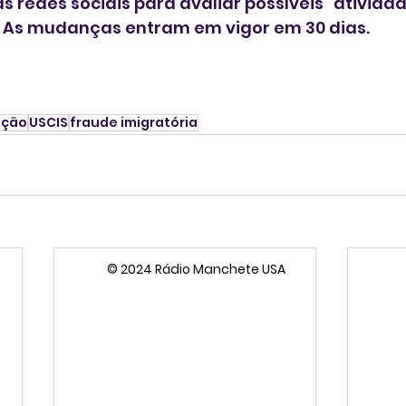
 redes sociais para avaliar possíveis “atividad
 As mudanças entram em vigor em 30 dias.
*
ação
USCIS
fraude imigratória
© 2024 Rádio Manchete USA