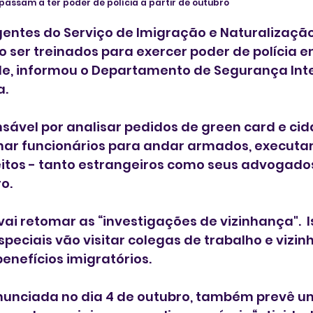
passam a ter poder de polícia a partir de outubro 
ntes do Serviço de Imigração e Naturalização
o ser treinados para exercer poder de polícia e
de, informou o Departamento de Segurança Inte
a.
sável por analisar pedidos de green card e cid
nar funcionários para andar armados, executar 
itos - tanto estrangeiros como seus advogados 
o. 
i retomar as “investigações de vizinhança".  Is
peciais vão visitar colegas de trabalho e vizin
benefícios imigratórios.
 anunciada no dia 4 de outubro, também prevê u