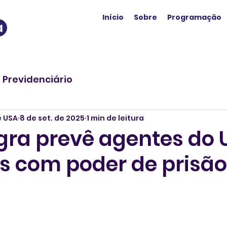
Início
Sobre
Programação
a
o Previdenciário
e USA
8 de set. de 2025
1 min de leitura
gra prevê agentes do 
 com poder de prisão