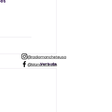
es 
@radiomancheteusa
Ver tudo
@Manchete USA