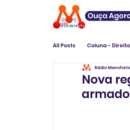
Ouça Agor
All Posts
Coluna - Direit
Rádio Manchet
Nova re
armados