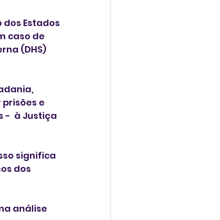
 dos Estados 
m caso de 
rna (DHS) 
adania, 
prisões e 
-  à Justiça 
so significa 
hos dos 
ma análise 