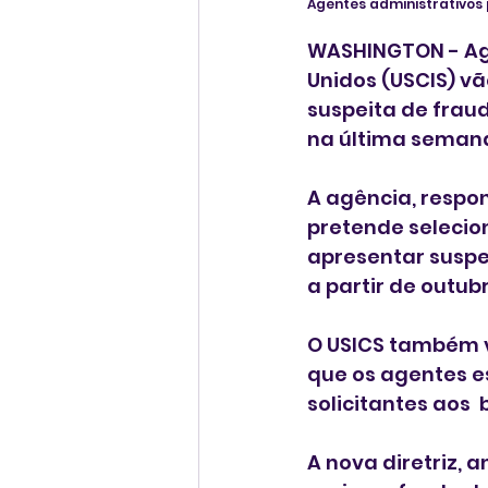
Agentes administrativos 
WASHINGTON - Age
Unidos (USCIS) vã
suspeita de frau
na última seman
A agência, respon
pretende selecio
apresentar suspe
a partir de outubr
O USICS também va
que os agentes es
solicitantes aos  
A nova diretriz,