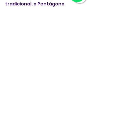
tradicional, o Pentágono 
anunciou que um novo grupo de 
veículos de imprensa havia 
concordado com as restrições e 
trabalharia no espaço reservado 
à imprensa no prédio. 
**Com AE**
Estados Unidos
Pentágono
NY Times