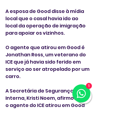
A esposa de Good disse à mídia 
local que o casal havia ido ao 
local da operação de imigração 
para apoiar os vizinhos.
O agente que atirou em Good é 
Jonathan Ross, um veterano do 
ICE que já havia sido ferido em 
serviço ao ser atropelado por um 
carro.
1
A Secretária de Segurança 
Interna, Kristi Noem, afirmou que 
o agente do ICE atirou em Good 
várias vezes porque ela estava 
tentando atropelá-lo com seu 
carro. Mas o prefeito democrata 
de Minneapolis, Frey, disse que 