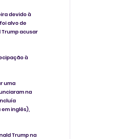
ira devido à 
d Trump acusar 
ecipação à 
ar uma 
unciaram na 
cluía 
em inglês), 
nald Trump na 