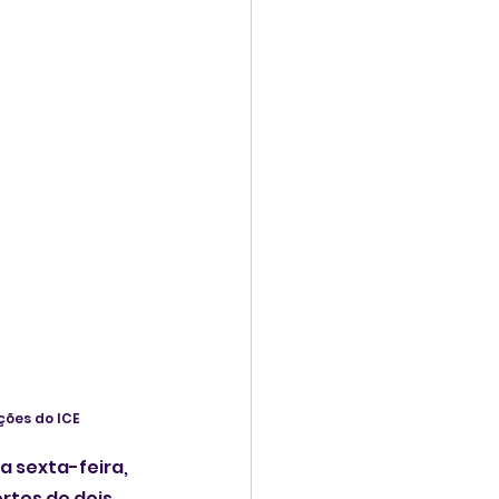
ções do ICE
 sexta-feira, 
rtes de dois 