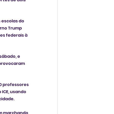
 escolas do 
erno Trump 
sábado, e 
0 professores 
 ICE, usando 
cidade.
vam marchando 