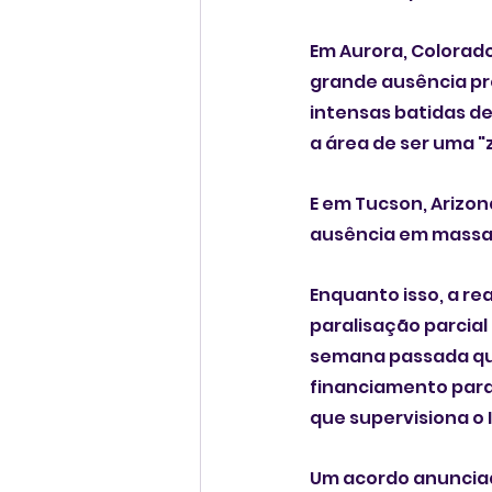
Em Aurora, Colorado
grande ausência prevista de professore
intensas batidas d
a área 
E em Tucson, Arizon
ausência em massa 
Enquanto isso, a r
paralisação parcia
semana passada que
financiamento para 
que supervisiona o I
Um acordo anunciad