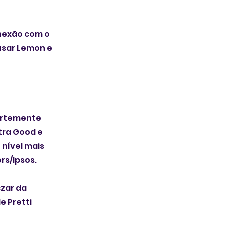
nexão com o 
usar Lemon e 
ortemente 
tra Good e 
nível mais 
rs/Ipsos.
zar da 
 Pretti 