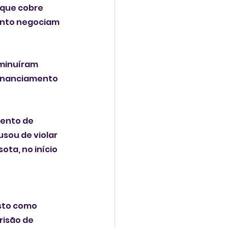
 que cobre 
nto negociam 
minuíram 
financiamento 
ento de 
sou de violar 
ota, no início 
sto como 
risão de 