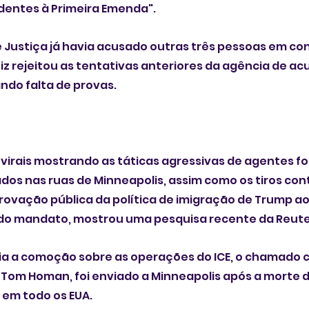
entes à Primeira Emenda".
Justiça já havia acusado outras três pessoas em co
iz rejeitou as tentativas anteriores da agência de ac
ando falta de provas.
virais mostrando as táticas agressivas de agentes f
os nas ruas de Minneapolis, assim como os tiros con
provação pública da política de imigração de Trump ao 
do mandato, mostrou uma pesquisa recente da Reute
ia a comoção sobre as operações do ICE, o chamado c
 Tom Homan, foi enviado a Minneapolis após a morte de
 em todo os EUA.