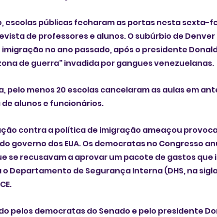
, escolas públicas fecharam as portas nesta sexta-fe
s e ‌alunos. O subúrbio de Denver foi alvo de 
e imigração no ano passado, após o presidente Donal
de ser ‌uma "zona de guerra" invadida por gangues venezuelanas.
a, pelo menos 20 escolas cancelaram as aulas em ant
de alunos e funcionários.
eação contra a política de imigração ameaçou provoc
l do governo dos EUA. Os democratas no Congresso an
 se recusavam a aprovar um pacote de gastos que in
o Departamento de Segurança Interna (DHS, na sigla 
CE.
o pelos democratas do Senado e pelo presidente Do