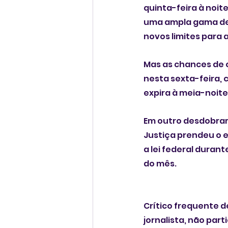
quinta-feira à noit
uma ampla gama de
novos limites para 
Mas as chances de 
nesta sexta-feira,
expira à meia-noite
Em outro desdobram
Justiça prendeu o e
a lei federal durant
do mês.
Crítico frequente 
jornalista, não par