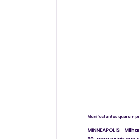
Manifestantes querem pr
MINNEAPOLIS - Milha
30,  para exigir que