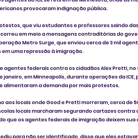
ricanos provocaram indignação pública.
rotestos, que viu estudantes e professores saindo das
 ocorreu em meio a mensagens contraditórias do gov
e, que ‌enviou cerca de 3 mil agentes federais à 
s em uma repressão à imigração.
e agentes federais contra os cidadãos Alex Pretti, no 
m Minneapolis, durante ‌operações da ICE, provocaram 
 e alimentaram a demanda por mais protestos.
o aos locais onde Good e Pretti morreram, cerca de 5
scolas locais marcharam segurando cartazes contra o
o que os agentes federais de imigração deixem sua 
ediu para não ser identificado, disse que eles esta