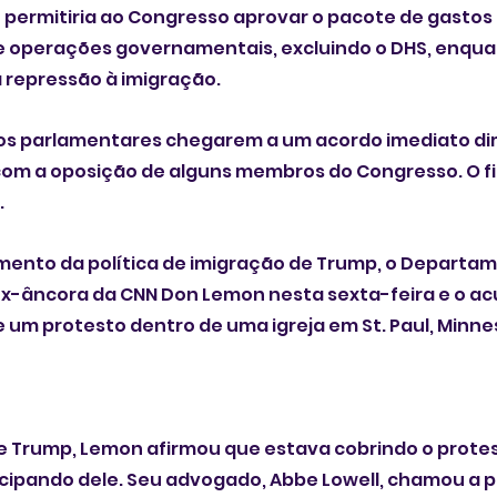
e permitiria ao Congresso aprovar o pacote de gastos
 operações governamentais, excluindo o DHS, enqua
a repressão à imigração.
os parlamentares chegarem a um acordo imediato di
 com a oposição de alguns membros do Congresso. O 
.
ento da política de imigração de Trump, o Departam
x-âncora da CNN Don Lemon nesta sexta-feira e o acu
e um protesto dentro de uma igreja em St. Paul, Minnes
de Trump, Lemon afirmou que estava cobrindo o prote
ticipando dele. Seu advogado, Abbe Lowell, chamou a p