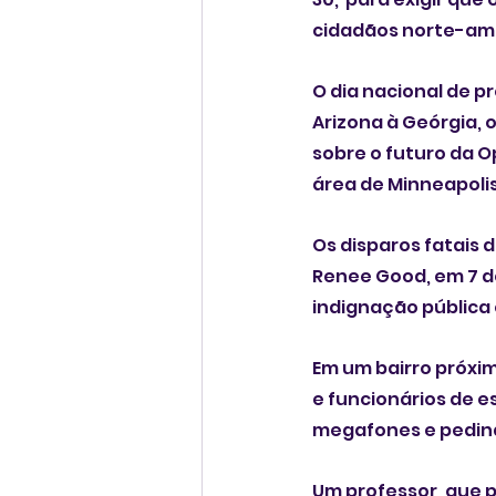
cidadãos norte-ame
O dia nacional de p
Arizona à Geórgia,
sobre o futuro da Operação Metro Surg
área de Minneapoli
Os disparos fatais d
Renee Good, em 7 de janeiro, e
indignação pública
Em um bairro próxim
e funcionários de e
megafones e pedind
Um professor, que p