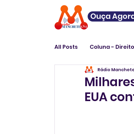
Ouça Agor
All Posts
Coluna - Direit
Rádio Manchet
Milhare
EUA cont