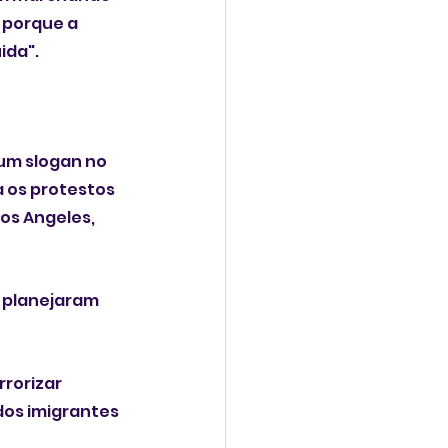
 porque a 
ida".
 um slogan no 
a os protestos 
os Angeles, 
 planejaram 
rorizar 
dos imigrantes 