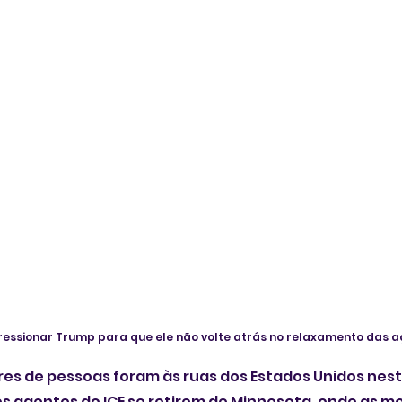
essionar Trump para que ele não volte atrás no relaxamento das a
res de pessoas foram às ruas dos Estados Unidos nesta
 os agentes do ICE se retirem de Minnesota, onde as mo