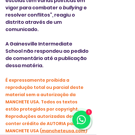
escolas têm várias políticas em 
vigor para combater o 
bullying
 e 
resolver conflitos”, reagiu o 
distrito através de um 
comunicado.
A Gainesville Intermediate 
School não respondeu ao pedido 
de comentário até a publicação 
dessa matéria.
É expressamente proibida a 
reprodução total ou parcial deste 
material sem a autorização da 
MANCHETE USA. Todos os textos 
estão protegidos por copyright. 
1
Reproduções autorizadas devem 
conter crédito de AUTORIA para 
MANCHETE USA (
mancheteusa.com
)