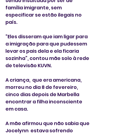
sendo insultada por ser de 
família imigrante, sem 
especificar se estão ilegais no 
país. 
“Eles disseram que iam ligar para 
a imigração para que pudessem 
levar os pais dela e ela ficaria 
sozinha”, contou mãe solo à rede 
de televisão KUVN. 
A criança,  que era americana, 
morreu no dia 8 de fevereiro, 
cinco dias depois de Marbella 
encontrar a filha inconsciente 
em casa.
A mãe afirmou que não sabia que 
Jocelynn  estava sofrendo 