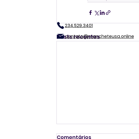
234.529.3401
Posts recentes
contato@mancheteusa.online
Comentários