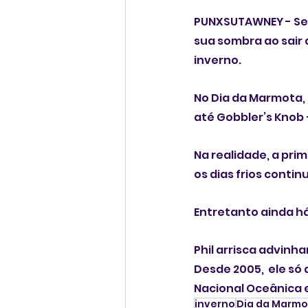
PUNXSUTAWNEY - Se d
sua sombra ao sair 
inverno. 
No Dia da Marmota,
até Gobbler’s Knob —
Na realidade, a pri
os dias frios contin
Entretanto ainda h
Phil arrisca advinha
Desde 2005,  ele só
Nacional Oceânica 
inverno
Dia da Marmo