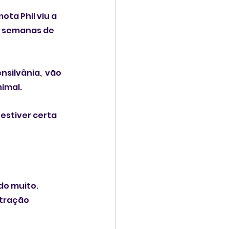
ta Phil viu a 
s semanas de 
ilvânia,  vão 
nimal.
estiver certa 
do muito. 
stração 