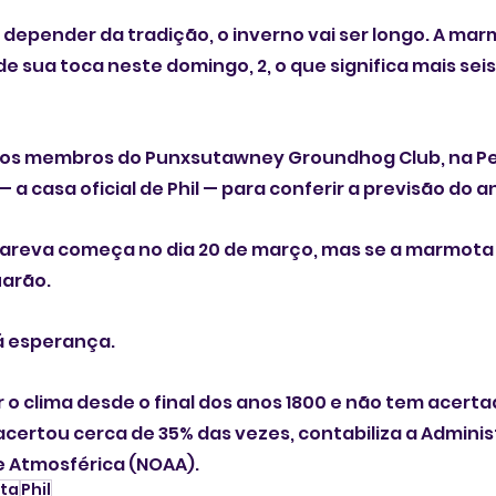
epender da tradição, o inverno vai ser longo. A marmo
de sua toca neste domingo, 2, o que significa mais sei
 os membros do Punxsutawney Groundhog Club, na Pens
 a casa oficial de Phil — para conferir a previsão do a
mareva começa no dia 20 de março, mas se a marmota 
uarão.
á esperança. 
r o clima desde o final dos anos 1800 e não tem acerta
 acertou cerca de 35% das vezes, contabiliza a Admini
e Atmosférica (NOAA).
ta
Phil