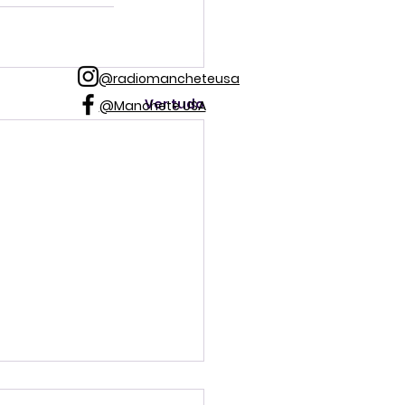
@radiomancheteusa
Ver tudo
@Manchete USA