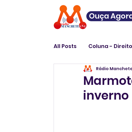
Ouça Agor
All Posts
Coluna - Direit
Rádio Manchet
Marmota
inverno