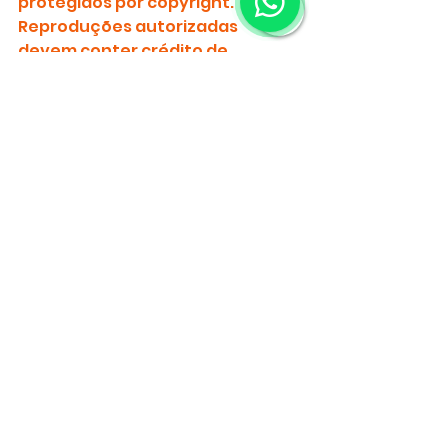
protegidos por copyright.
Reproduções autorizadas 
devem conter crédito de 
AUTORIA para MANCHETE USA 
(
mancheteusa.com
)
Brasil
Lula
Juliana Marins
traslado