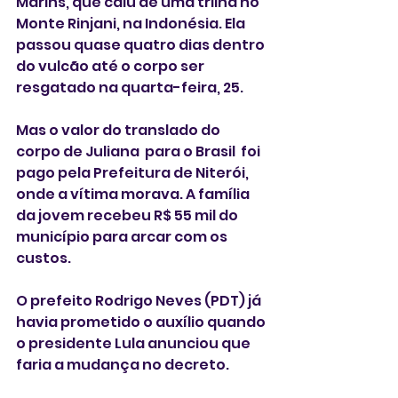
Marins, que caiu de uma trilha no 
Monte Rinjani, na Indonésia. Ela 
passou quase quatro dias dentro 
do vulcão até o corpo ser 
resgatado na quarta-feira, 25.
Mas o valor do translado do 
corpo de Juliana  para o Brasil  foi 
pago pela Prefeitura de Niterói, 
onde a vítima morava. A família 
da jovem recebeu R$ 55 mil do 
município para arcar com os 
custos. 
O prefeito Rodrigo Neves (PDT) já 
havia prometido o auxílio quando 
o presidente Lula anunciou que 
faria a mudança no decreto.