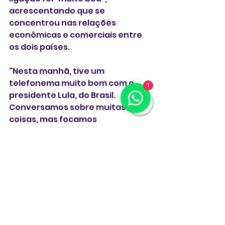
acrescentando que se 
concentrou nas relações 
econômicas e comerciais entre 
os dois países.
"Nesta manhã, tive um 
telefonema muito bom com o 
1
presidente Lula, do Brasil. 
Conversamos sobre muitas 
coisas, mas focamos 
principalmente em economia e 
comércio entre nossos dois 
países", escreveu Trump na 
plataforma Truth Social.
"Teremos novas discussões e 
vamos nos reunir em um futuro 
não tão distante, tanto no Brasil 