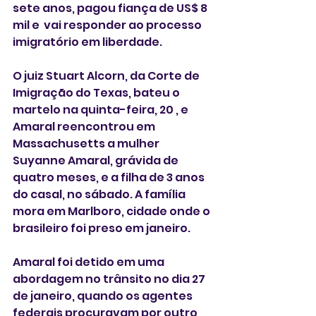
sete anos, pagou fiança de US$ 8 
mil e  vai responder ao processo 
imigratório em liberdade. 
O juiz Stuart Alcorn, da Corte de 
Imigração do Texas, bateu o 
martelo na quinta-feira, 20 , e 
Amaral reencontrou em 
Massachusetts a mulher 
Suyanne Amaral, grávida de 
quatro meses, e a filha de 3 anos 
do casal, no sábado. A família 
mora em Marlboro, cidade onde o 
brasileiro foi preso em janeiro.
Amaral foi detido em uma 
abordagem no trânsito no dia 27 
de janeiro, quando os agentes 
federais procuravam por outro 