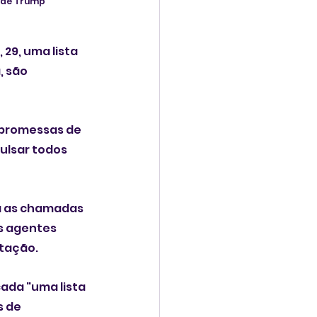
e de Trump
29, uma lista 
 são 
 promessas de 
ulsar todos 
a as chamadas 
s agentes 
rtação.
ada "uma lista 
 de 