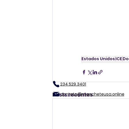
Estados Unidos
ICE
Do
234.529.3401
Posts recentes
contato@mancheteusa.online