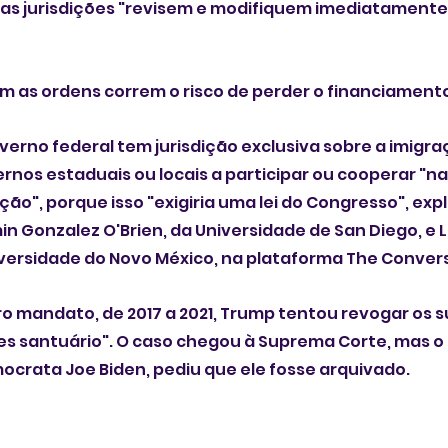
sas jurisdições "revisem e modifiquem imediatamente
m as ordens correm o risco de perder o financiamento
verno federal tem jurisdição exclusiva sobre a imigra
rnos estaduais ou locais a participar ou cooperar "na
ação", porque isso "exigiria uma lei do Congresso", exp
n Gonzalez O'Brien, da Universidade de San Diego, e L
iversidade do Novo México, na plataforma The Conver
o mandato, de 2017 a 2021, Trump tentou revogar os s
es santuário". O caso chegou à Suprema Corte, mas o
ocrata Joe Biden, pediu que ele fosse arquivado.