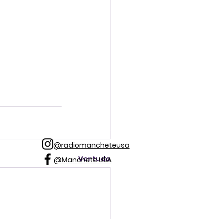
@radiomancheteusa
Ver tudo
@Manchete USA