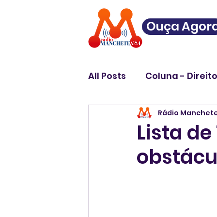
Ouça Agor
All Posts
Coluna - Direit
Rádio Manchet
Lista de
obstácul