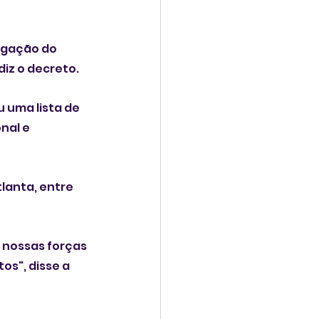
rigação do 
diz o decreto.
 uma lista de 
nal e 
tlanta, entre 
 nossas forças 
os", disse a 