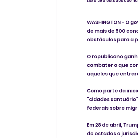
Lista cita estados que 
WASHINGTON - O gove
de mais de 500 con
obstáculos para a p
O republicano ganh
combater o que con
aqueles que entrar
Como parte da inic
"cidades santuário
federais sobre mig
Em 28 de abril, Tru
de estados e jurisdi