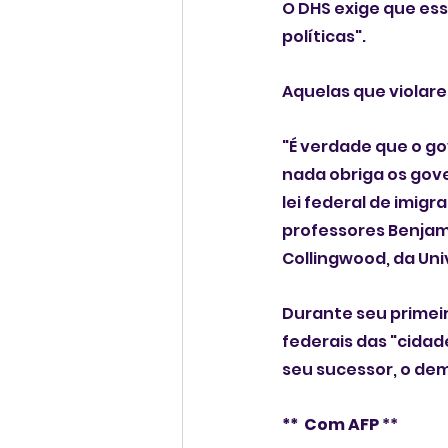
O DHS exige que es
políticas".
Aquelas que violare
"É verdade que o go
nada obriga os gove
lei federal de imigr
professores Benjami
Collingwood, da Un
Durante seu primeir
federais das "cidad
seu sucessor, o dem
**  Com AFP 
**