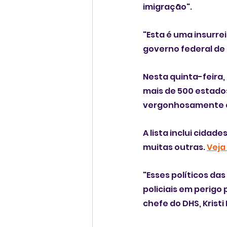
imigração".
"Esta é uma insurrei
governo federal de 
Nesta quinta-feira,
mais de 500 estados
vergonhosamente a 
A lista inclui cidad
muitas outras. 
Veja
"Esses políticos da
policiais em perigo 
chefe do DHS, Kris