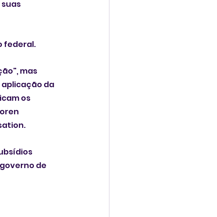
 suas 
 federal.
ção", mas 
 aplicação da 
licam os 
oren 
sation.
ubsídios 
 governo de 