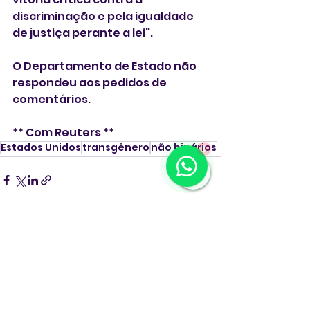
discriminação e pela igualdade 
de justiça perante a lei".
O Departamento de Estado não 
respondeu aos pedidos de 
comentários.
** Com Reuters **
Estados Unidos
transgênero
não binários
1