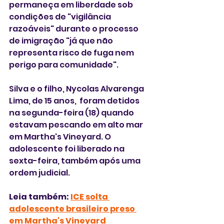
permaneça em liberdade sob 
condições de "vigilância 
razoáveis" durante o processo 
de imigração "já que não 
representa risco de fuga nem 
perigo para comunidade".  
Silva e o filho, Nycolas Alvarenga 
Lima, de 15 anos,  foram detidos 
na segunda-feira (18) quando 
estavam pescando em alto mar 
em Martha's Vineyard. O 
adolescente foi liberado na 
sexta-feira, também após uma 
ordem judicial. 
Leia também: 
ICE solta 
adolescente brasileiro preso 
em Martha's Vineyard