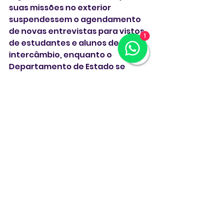
suas missões no exterior 
suspendessem o agendamento 
de novas entrevistas para vistos 
1
de estudantes e alunos de 
intercâmbio, enquanto o 
Departamento de Estado se 
prepara para ampliar a 
checagem de redes sociais 
desses candidatos.
Trump também sugeriu utilizar o 
dinheiro retirado da 
universidade para financiar 
escolas técnicas. Harvard 
processa o governo federal para 
reaver o dinheiro cortado, 
argumentando que apenas o 
Congresso teria poder de 
eliminar as verbas. O governo 