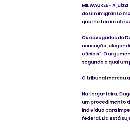
MILWAUKEE - A juíza
de um imigrante mex
que lhe foram atrib
Os advogados de Du
acusação, alegando
oficiais”. O argume
segundo o qual um 
O tribunal marcou a 
Na terça-feira, Duga
um procedimento de
indivíduo para impe
federal. Ela está su