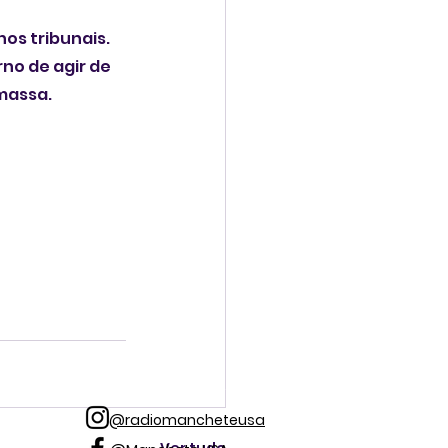
os tribunais. 
no de agir de 
massa.
@radiomancheteusa
Ver tudo