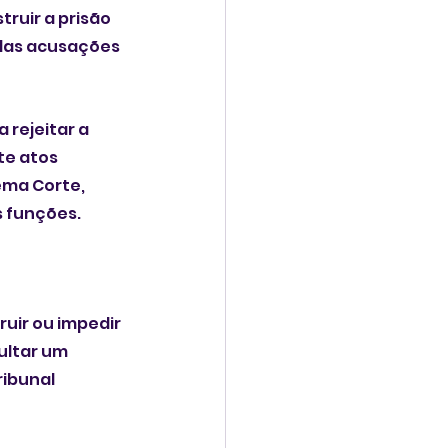
ruir a prisão 
 das acusações 
rejeitar a 
e atos 
ema Corte, 
s funções.
uir ou impedir 
ultar um 
ibunal 