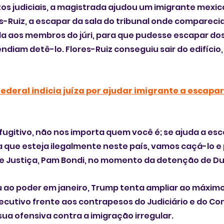
 judiciais, a magistrada ajudou um imigrante mexica
s-Ruiz, a escapar da sala do tribunal onde comparecia 
da aos membros do júri, para que pudesse escapar do
diam detê-lo. Flores-Ruiz conseguiu sair do edifício, 
federal indicia juíza por ajudar imigrante a escapar
fugitivo, não nos importa quem você é; se ajuda a es
oa que esteja ilegalmente neste país, vamos caçá-lo e 
 de Justiça, Pam Bondi, no momento da detenção de D
 ao poder em janeiro, Trump tenta ampliar ao máximo
ecutivo frente aos contrapesos do Judiciário e do Co
a ofensiva contra a imigração irregular. 