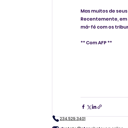
Mas muitos de seus 
Recentemente, em do
má-fé com os tribu
** Com AFP **
234.529.3401