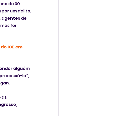
no de 30 
por um delito, 
s agentes de 
mas foi 
 do ICE em 
conder alguém 
processá-lo”, 
ugan.
 as 
ngresso, 