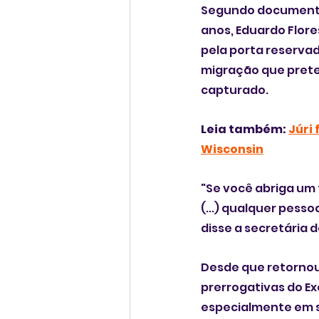
Segundo documentos
anos, Eduardo Flore
pela porta reserva
migração que preten
capturado.
Leia também: 
Júri 
Wisconsin
"Se você abriga um 
(...) qualquer pess
disse a secretária
Desde que retornou
prerrogativas do Ex
especialmente em su