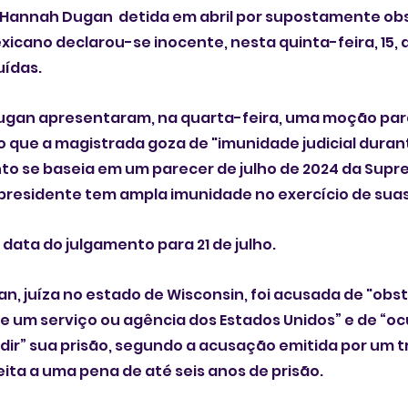
  Hannah Dugan  detida em abril por supostamente obst
icano declarou-se inocente, nesta quinta-feira, 15,
uídas.
gan apresentaram, na quarta-feira, uma moção para 
 que a magistrada goza de "imunidade judicial durant
nto se baseia em um parecer de julho de 2024 da Supr
presidente tem ampla imunidade no exercício de sua
data do julgamento para 21 de julho. 
n, juíza no estado de Wisconsin, foi acusada de "obstr
 um serviço ou agência dos Estados Unidos” e de “oc
dir” sua prisão, segundo a acusação emitida por um tr
jeita a uma pena de até seis anos de prisão.