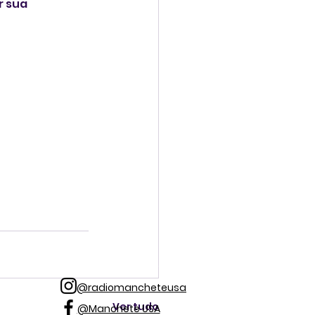
 sua 
@radiomancheteusa
Ver tudo
@Manchete USA