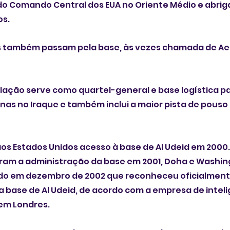
o Comando Central dos EUA no Oriente Médio e abriga
os.
as também passam pela base, às vezes chamada de Ae
lação serve como quartel-general e base logística pa
s no Iraque e também inclui a maior pista de pouso 
s Estados Unidos acesso à base de Al Udeid em 2000.
am a administração da base em 2001, Doha e Washin
o em dezembro de 2002 que reconheceu oficialment
a base de Al Udeid, de acordo com a empresa de inteli
em Londres.