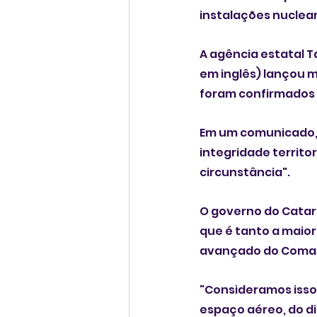
instalações nuclear
A agência estatal T
em inglês) lançou m
foram confirmados
Em um comunicado, 
integridade territo
circunstância".
O governo do Catar
que é tanto a maior
avançado do Comand
"Consideramos isso 
espaço aéreo, do di