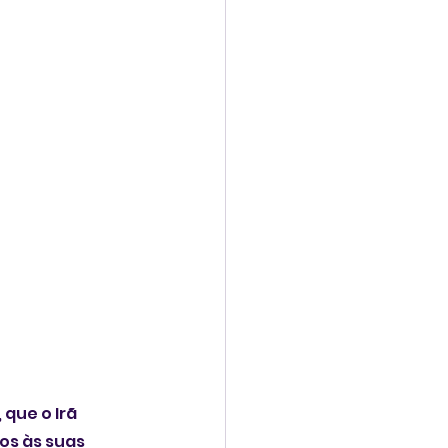
que o Irã 
os às suas 