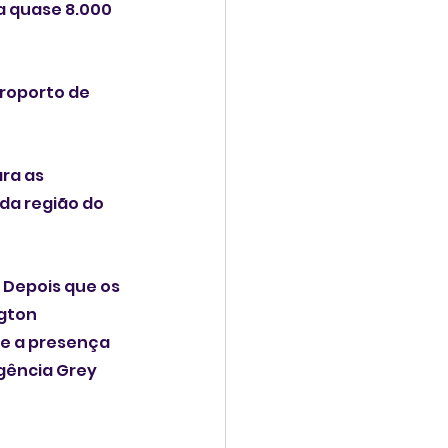
 quase 8.000 
roporto de 
ra as 
da região do 
 Depois que os 
gton 
e a presença 
gência Grey 