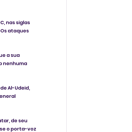
, nas siglas 
 Os ataques 
e a sua 
ob nenhuma 
e Al-Udeid, 
eneral 
tar, de seu 
se o porta-voz 