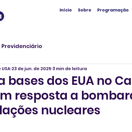
Início
Sobre
Programação
a
o Previdenciário
e USA
23 de jun. de 2025
3 min de leitura
ca bases dos EUA no Ca
em resposta a bombar
alações nucleares