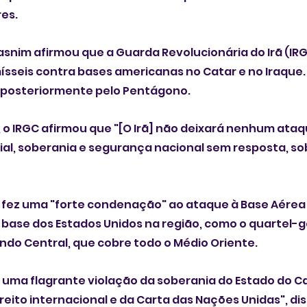
es.
asnim afirmou que a Guarda Revolucionária do Irã (IRGC
ísseis contra bases americanas no Catar e no Iraque.
 posteriormente pelo Pentágono.
o IRGC afirmou que "[O Irã] não deixará nenhum ataqu
rial, soberania e segurança nacional sem resposta, s
 fez uma "forte condenação" ao ataque à Base Aérea d
 base dos Estados Unidos na região, como o quartel-g
o Central, que cobre todo o Médio Oriente.
uma flagrante violação da soberania do Estado do Ca
reito internacional e da Carta das Nações Unidas", dis