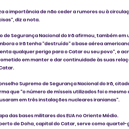
iza a importância de não ceder a rumores ou à circula
sas", diz a nota.
 de Segurança Nacional do Irã afirmou, também em 
bora o Irã tenha "destruído" a base aérea americana 
nta qualquer perigo para o Catar ou seu povo", e ac
rometido em manter e dar continuidade às suas relaç
Catar.
nselho Supremo de Segurança Nacional do Irã, citado
firma que "o número de mísseis utilizados foi o mesmo 
usaram em três instalações nucleares iranianas".
pa das bases militares dos EUA no Oriente Médio. 
a perto de Doha, capital do Catar, serve como quartel-