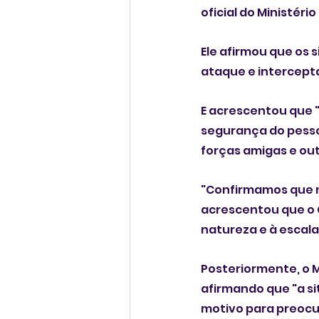
oficial do Ministéri
Ele afirmou que os 
ataque e intercepta
E acrescentou que 
segurança do pesso
forças amigas e out
"Confirmamos que nã
acrescentou que o C
natureza e à escal
Posteriormente, o M
afirmando que "a s
motivo para preoc