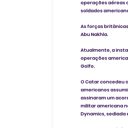
operações aéreas d
soldados american
As forças britânic
Abu Nakhla.
Atualmente, a insta
operações americana
Golfo.
O Catar concedeu ao
americanos assumir
assinaram um acord
militar americana n
Dynamics, sediada 