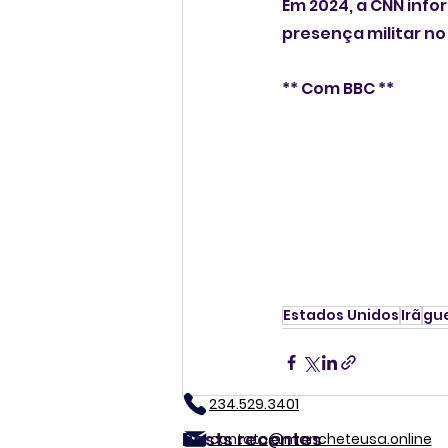
Em 2024, a CNN inf
presença militar no
** Com BBC **
Estados Unidos
Irã
gu
234.529.3401
Posts recentes
contato@mancheteusa.online