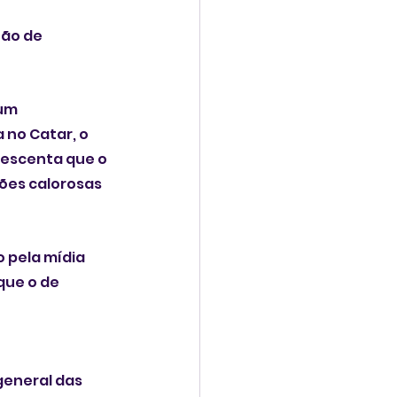
ção de 
um 
no Catar, o 
rescenta que o 
ões calorosas 
 pela mídia 
que o de 
general das 