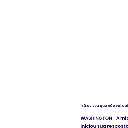
Irã avisou que não vai 
WASHINGTON - A mídi
iniciou sua respost