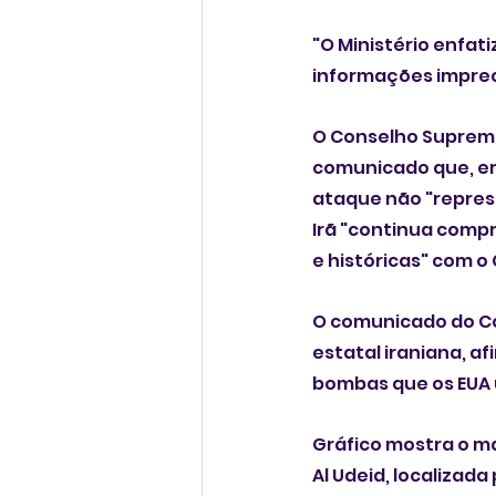
"O Ministério enfat
informações impreci
O Conselho Supremo
comunicado que, em
ataque não "represe
Irã "continua comp
e históricas" com o 
O comunicado do Co
estatal iraniana, a
bombas que os EUA 
Gráfico mostra o ma
Al Udeid, localizad