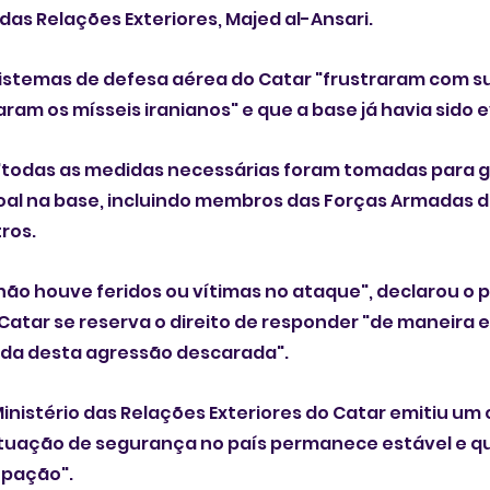
o das Relações Exteriores, Majed al-Ansari.
sistemas de defesa aérea do Catar "frustraram com s
ram os mísseis iranianos" e que a base já havia sido
"todas as medidas necessárias foram tomadas para ga
al na base, incluindo membros das Forças Armadas do
ros.
o houve feridos ou vítimas no ataque", declarou o p
atar se reserva o direito de responder "de maneira e
ada desta agressão descarada".
inistério das Relações Exteriores do Catar emitiu u
ituação de segurança no país permanece estável e qu
upação".