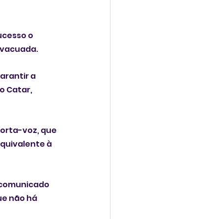
ucesso o 
 evacuada.
rantir a 
 Catar, 
orta-voz, que 
quivalente à 
m comunicado 
e não há 