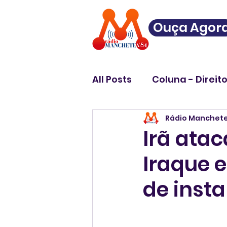
Ouça Agor
All Posts
Coluna - Direit
Rádio Manchet
Irã ata
Iraque 
de inst