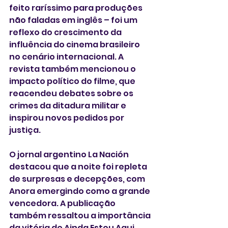
feito raríssimo para produções 
não faladas em inglês – foi um 
reflexo do crescimento da 
influência do cinema brasileiro 
no cenário internacional. A 
revista também mencionou o 
impacto político do filme, que 
reacendeu debates sobre os 
crimes da ditadura militar e 
inspirou novos pedidos por 
justiça.
O jornal argentino La Nación 
destacou que a noite foi repleta 
de surpresas e decepções, com 
Anora emergindo como a grande 
vencedora. A publicação 
também ressaltou a importância 
da vitória de Ainda Estou Aqui 