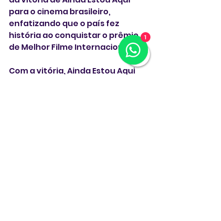
para o cinema brasileiro, 
enfatizando que o país fez 
história ao conquistar o prêmio 
1
de Melhor Filme Internacional.
Com a vitória, Ainda Estou Aqui 
não apenas inscreve o Brasil na 
história do Oscar, mas reforça a 
relevância do país no cinema 
mundial. Como sintetizou o New 
York Times, "o mundo finalmente 
está ouvindo o que o Brasil tem a 
dizer."
Ainda Estou Aqui
Fernanda Torres
Walter Salles
Oscar 2025
Melhor Filme Internacional