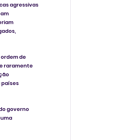
cas agressivas 
ham 
eriam 
ados, 
 ordem de 
te raramente 
ção 
 países 
do governo 
 uma 