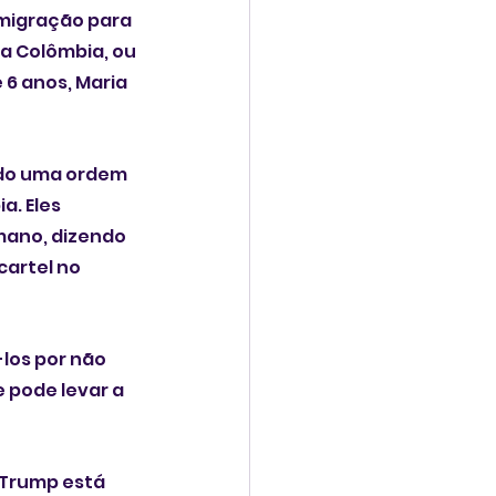
imigração para 
a Colômbia, ou 
 6 anos, Maria 
ido uma ordem 
. Eles 
mano, dizendo 
artel no 
los por não 
pode levar a 
 Trump está 