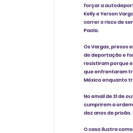
forçar a autodeport
Kelly e Yerson Varg
correr o risco de s
Paola.
Os Vargas, presos 
de deportação e fo
resistiram porque e
que enfrentaram tr
México enquanto tr
No email de 31 de o
cumprirem a ordem 
dez anos de prisão.
O caso ilustra como