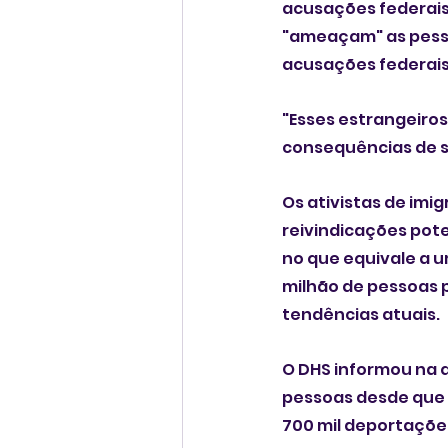
acusações federais 
"ameaçam" as pess
acusações federais
"Esses estrangeiros 
consequências de se
Os ativistas de imi
reivindicações pot
no que equivale a u
milhão de pessoas p
tendências atuais.
O DHS informou na 
pessoas desde que 
700 mil deportações