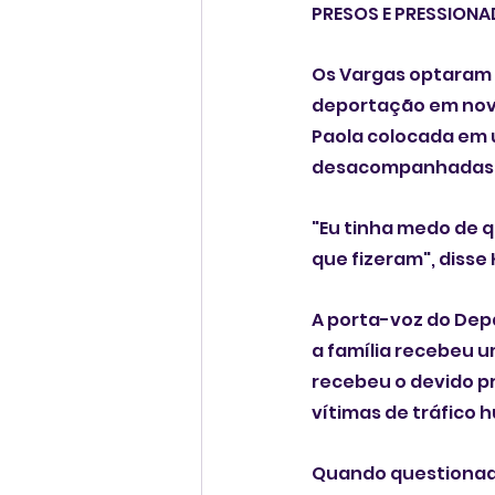
PRESOS E PRESSION
Os Vargas optaram 
deportação em nove
Paola colocada em u
desacompanhadas
"Eu tinha medo de 
que fizeram", disse 
A porta-voz do Depa
a família recebeu 
recebeu o devido pr
vítimas de tráfico 
Quando questionada