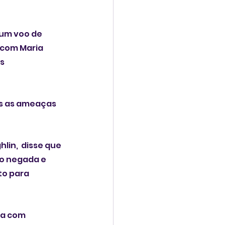
um voo de 
 com Maria 
s 
s as ameaças 
in,  disse que 
o negada e 
to para 
a com 