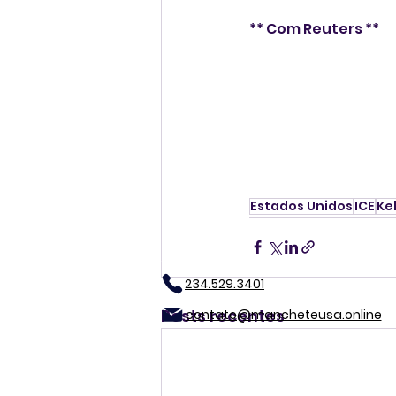
** Com Reuters **
Estados Unidos
ICE
Ke
234.529.3401
Posts recentes
contato@mancheteusa.online