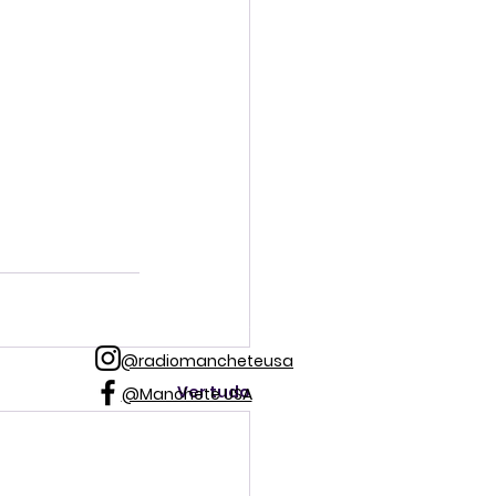
@radiomancheteusa
Ver tudo
@Manchete USA