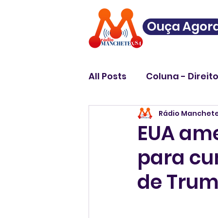
Ouça Agor
All Posts
Coluna - Direit
Rádio Manchet
EUA ame
para cu
de Tru