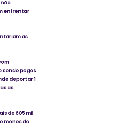
 não 
 enfrentar 
entariam as 
com 
o sendo pegos 
de deportar 1 
as as 
s de 605 mil 
de menos de 