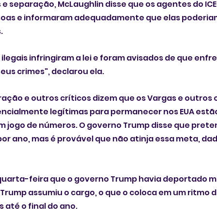
e separação, McLaughlin disse que os agentes do ICE
oas e informaram adequadamente que elas poderiam
.
ilegais infringiram a lei e foram avisados de que enfr
us crimes", declarou ela.
gração e outros críticos dizem que os Vargas e outros 
encialmente legítimas para permanecer nos EUA estã
m jogo de números. O governo Trump disse que preten
or ano, mas é provável que não atinja essa meta, dad
quarta-feira que o governo Trump havia deportado mai
Trump assumiu o cargo, o que o coloca em um ritmo 
 até o final do ano.