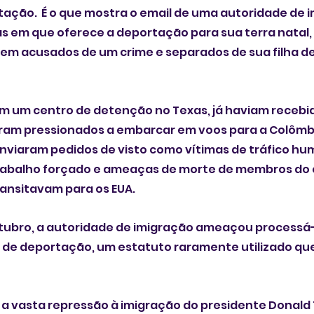
ação.  É o que mostra o email de uma autoridade de 
as em que oferece a deportação para sua terra natal, 
erem acusados de um crime e separados de sua filha de
em um centro de detenção no Texas, já haviam receb
ram pressionados a embarcar em voos para a Colômbia
nviaram pedidos de visto como vítimas de tráfico hu
abalho forçado e ameaças de morte de membros do c
ansitavam para os EUA.
utubro, a autoridade de imigração ameaçou processá-
de deportação, um estatuto raramente utilizado que 
 a vasta repressão à imigração do presidente Donald