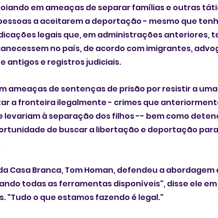
oiando em ameaças de separar famílias e outras táti
 pessoas a aceitarem a deportação - mesmo que ten
icações legais que, em administrações anteriores, t
anecessem no país, de acordo com imigrantes, advog
 antigos e registros judiciais. 
em ameaças de sentenças de prisão por resistir a uma
ar a fronteira ilegalmente - crimes que anteriormen
 levariam à separação dos filhos -- bem como deten
rtunidade de buscar a libertação e deportação para
.
a da Casa Branca, Tom Homan, defendeu a abordagem 
ando todas as ferramentas disponíveis", disse ele em
s. "Tudo o que estamos fazendo é legal."