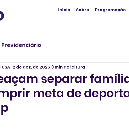
Início
Sobre
Programação
a
o Previdenciário
e USA
12 de dez. de 2025
3 min de leitura
açam separar famíli
mprir meta de deport
mp