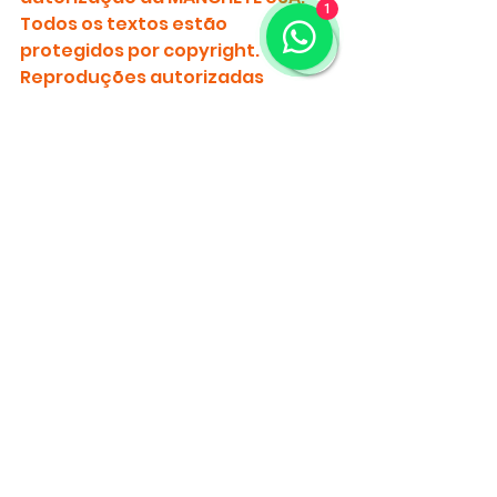
1
Todos os textos estão 
protegidos por copyright.
Reproduções autorizadas 
devem conter crédito de 
AUTORIA para MANCHETE USA 
(
mancheteusa.com
)
ICE
EUA
asilo
Juan Francisco Méndez