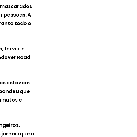
 mascarados 
 pessoas. A 
rante todo o 
 foi visto 
dover Road. 
as estavam 
pondeu que 
inutos e 
ngeiros.
jornais que a 