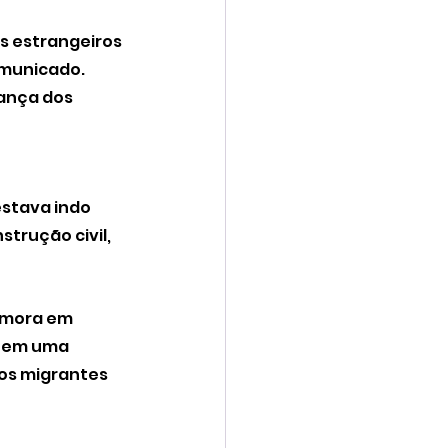
s estrangeiros 
omunicado. 
ança dos 
estava indo 
trução civil, 
 mora em 
e em uma 
os migrantes 