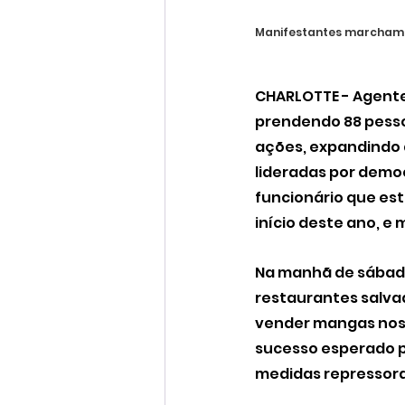
Manifestantes marcham pe
CHARLOTTE - Agentes
prendendo 88 pesso
ações, expandindo a
lideradas por demo
funcionário que es
início deste ano, e
Na manhã de sábado,
restaurantes salv
vender mangas nos 
sucesso esperado p
medidas repressora