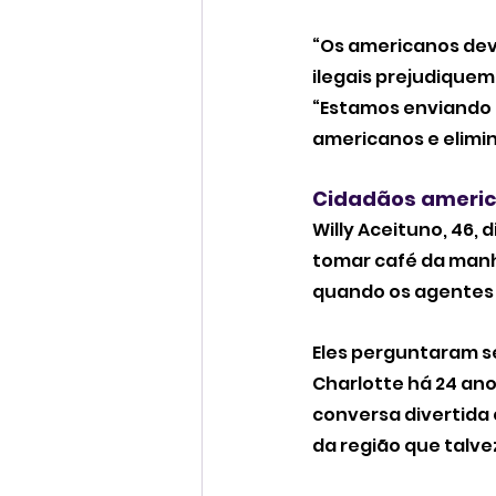
“Os americanos dev
ilegais prejudiquem
“Estamos enviando 
americanos e elimi
Cidadãos americ
Willy Aceituno, 46,
tomar café da manhã
quando os agentes
Eles perguntaram se
Charlotte há 24 ano
conversa divertida
da região que talv