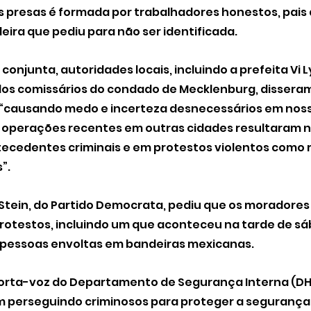
 presas é formada por trabalhadores honestos, pais d
ileira que pediu para não ser identificada.
njunta, autoridades locais, incluindo a prefeita Vi Ly
 dos comissários do condado de Mecklenburg, disseram
“causando medo e incerteza desnecessários em noss
 operações recentes em outras cidades resultaram 
ecedentes criminais e em protestos violentos como r
”.
Stein, do Partido Democrata, pediu que os morador
protestos, incluindo um que aconteceu na tarde de s
 pessoas envoltas em bandeiras mexicanas. 
porta-voz do Departamento de Segurança Interna (DHS
 perseguindo criminosos para proteger a segurança p