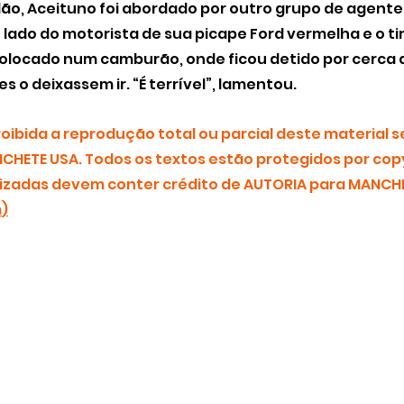
o, Aceituno foi abordado por outro grupo de agentes
 lado do motorista de sua picape Ford vermelha e o tir
colocado num camburão, onde ficou detido por cerca 
 o deixassem ir. “É terrível”, lamentou. 
ibida a reprodução total ou parcial deste material s
CHETE USA. Todos os textos estão protegidos por copy
zadas devem conter crédito de AUTORIA para MANCHE
m
)