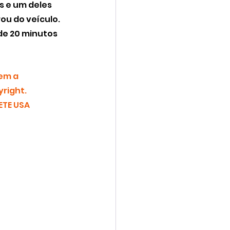
 e um deles 
ou do veículo. 
de 20 minutos 
em a 
right.
TE USA 