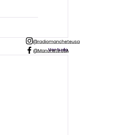
@radiomancheteusa
Ver tudo
@Manchete USA