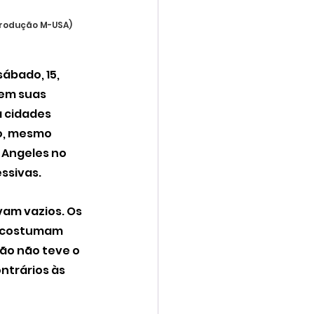
eprodução M-USA)
ábado, 15, 
em suas 
 cidades 
o, mesmo 
 Angeles no 
essivas.
am vazios. Os 
 costumam 
ão não teve o 
trários às 