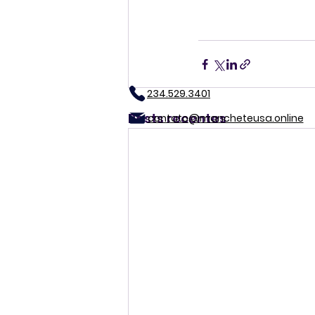
234.529.3401
Posts recentes
contato@mancheteusa.online