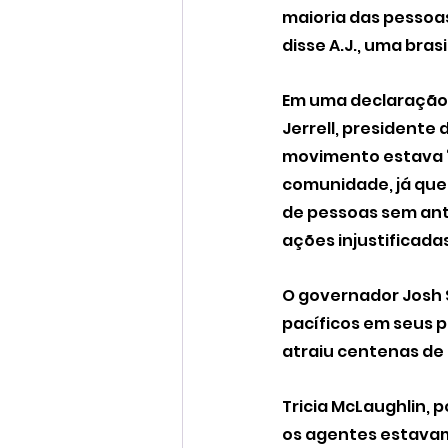
maioria das pessoas
disse A.J., uma bras
Em uma declaração co
Jerrell, presidente
movimento estava 
comunidade, já que
de pessoas sem ant
ações injustificadas
O governador Josh 
pacíficos em seus 
atraiu centenas de
Tricia McLaughlin, 
os agentes estavam