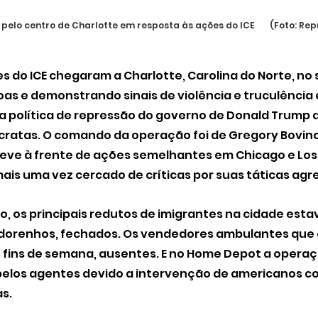
lo centro de Charlotte em resposta às ações do ICE       (Foto: R
 do ICE chegaram a Charlotte, Carolina do Norte, no s
as e demonstrando sinais de violência e truculência 
 política de repressão do governo de Donald Trump a
cratas. O comando da operação foi de Gregory Bovin
teve à frente de ações semelhantes em Chicago e Los
 mais uma vez cercado de críticas por suas táticas agr
 os principais redutos de imigrantes na cidade estav
adorenhos, fechados. Os vendedores ambulantes que
fins de semana, ausentes. E no Home Depot a operaç
elos agentes devido a intervenção de americanos con
s.