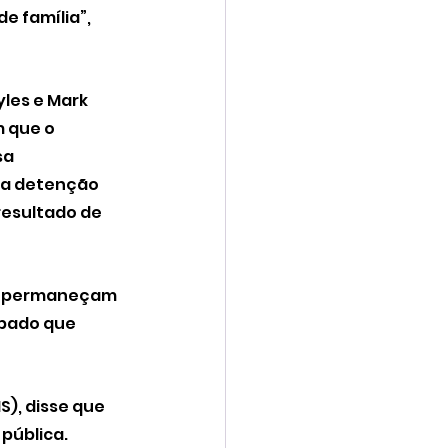
e família”, 
les e Mark 
 que o 
a 
na detenção 
esultado de 
es permaneçam 
ábado que 
), disse que 
ública. 