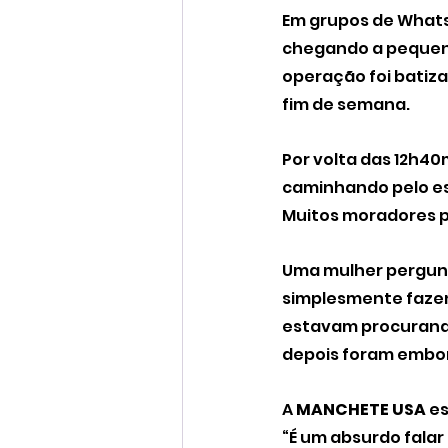
Em grupos de What
chegando a pequena
operação foi batiza
fim de semana.
Por volta das 12h40
caminhando pelo e
Muitos moradores p
Uma mulher pergunt
simplesmente faze
estavam procurando 
depois foram embo
A 
MANCHETE USA
 e
“É um absurdo falar