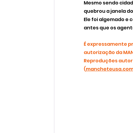
Mesmo sendo cidadã
quebrou a janela do
Ele foi algemado e 
antes que os agentes
É expressamente pro
autorização da MAN
Reproduções autori
(
mancheteusa.co