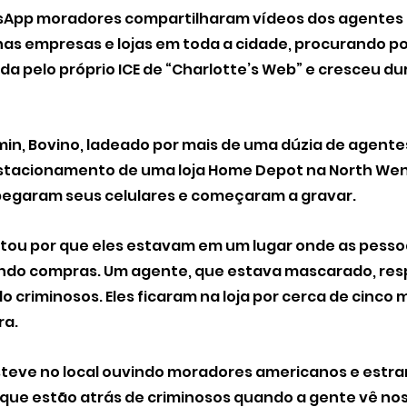
sApp moradores compartilharam vídeos dos agentes
s empresas e lojas em toda a cidade, procurando por
da pelo próprio ICE de “Charlotte’s Web” e cresceu du
min, Bovino, ladeado por mais de uma dúzia de agentes,
stacionamento de uma loja Home Depot na North Wen
egaram seus celulares e começaram a gravar. 
ou por que eles estavam em um lugar onde as pesso
ndo compras. Um agente, que estava mascarado, res
criminosos. Eles ficaram na loja por cerca de cinco m
ra.
steve no local ouvindo moradores americanos e estra
 que estão atrás de criminosos quando a gente vê nos 