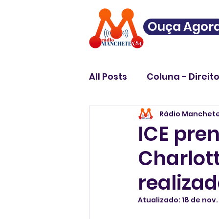
Ouça Agor
All Posts
Coluna - Direit
Rádio Manchet
ICE pre
Charlot
realiza
Atualizado:
18 de nov