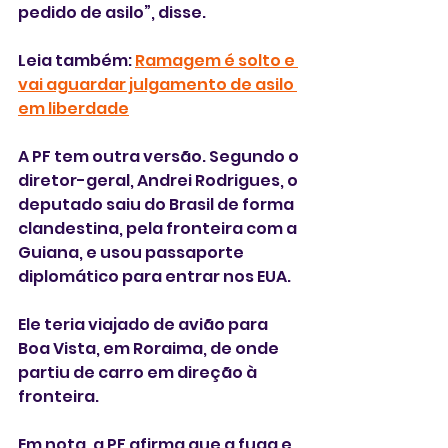
pedido de asilo”, disse.
Leia também: 
Ramagem é solto e 
vai aguardar julgamento de asilo 
em liberdade
A PF tem outra versão. Segundo o 
diretor-geral, Andrei Rodrigues, o 
deputado saiu do Brasil de forma 
clandestina, pela fronteira com a 
Guiana, e usou passaporte 
diplomático para entrar nos EUA.
Ele teria viajado de avião para 
Boa Vista, em Roraima, de onde 
partiu de carro em direção à 
fronteira. 
Em nota, a PF afirma que a fuga e 