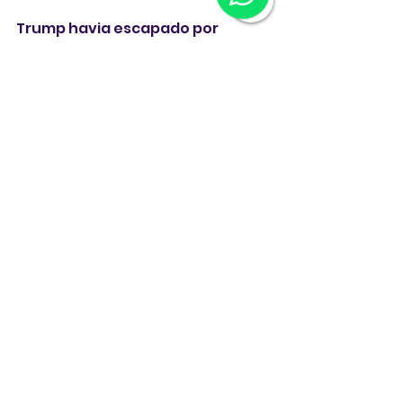
Trump havia escapado por 
pouco de um ataque em 13 de 
julho de 2024, durante um 
comício em Butler, na 
Pensilvânia. Naquela ocasião, 
Thomas Matthew Crooks, de 20 
anos, conseguiu disparar várias 
vezes antes de ser abatido pelo 
Serviço Secreto.
Trump foi atingido na orelha. As 
imagens dele com o rosto 
ensanguentado e o punho 
erguido correram o mundo, e o 
episódio foi considerado um 
momento-chave da campanha 
que o levou de volta à Casa 
Branca.