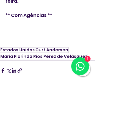
feira.
** Com Agências **
Estados Unidos
Curt Andersen
María Florinda Ríos Pérez de Velásquez
1