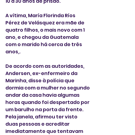
10 a 30 anos de prisão. 
A vítima, María Florinda Ríos 
Pérez de Velásquez era mãe de 
quatro filhos, o mais novo com 1 
ano, e chegou da Guatemala 
com o marido há cerca de três 
anos,.
De acordo com as autoridades, 
Andersen, ex-enfermeiro da 
Marinha, disse à polícia que 
dormia com a mulher no segundo 
andar da casa havia algumas 
horas quando foi despertado por 
um barulho na porta da frente. 
Pela janela, afirmou ter visto 
duas pessoas e acreditar 
imediatamente que tentavam 