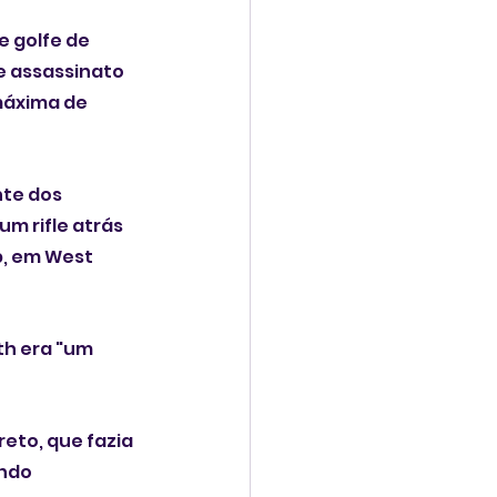
 golfe de 
e assassinato 
máxima de 
te dos 
m rifle atrás 
b, em West 
h era "um 
eto, que fazia 
ndo 