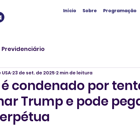
Início
Sobre
Programação
a
o Previdenciário
e USA
23 de set. de 2025
2 min de leitura
 condenado por tent
nar Trump e pode peg
perpétua