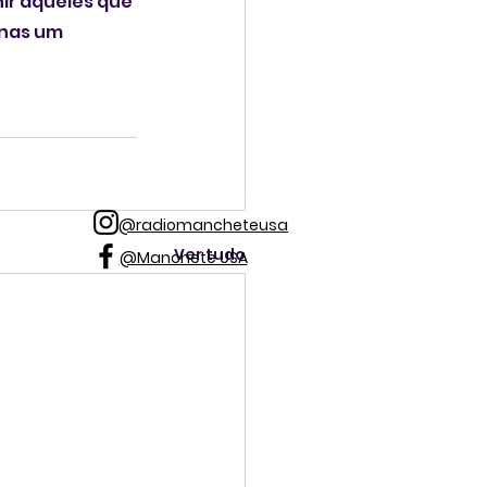
r aqueles que 
enas um 
@radiomancheteusa
Ver tudo
@Manchete USA