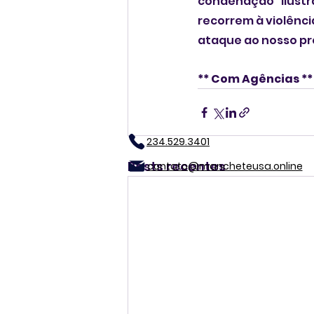
condenação "ilustr
recorrem à violênci
ataque ao nosso pr
** Com Agências **
234.529.3401
Posts recentes
contato@mancheteusa.online