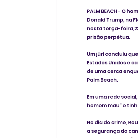
PALM BEACH - O hom
Donald Trump, na Fl
nesta terça-feira,2
prisão perpétua.
Um júri concluiu q
Estados Unidos e ca
de uma cerca enquan
Palm Beach.
Em uma rede social
homem mau" e tinha
No dia do crime, Ro
a segurança do camp