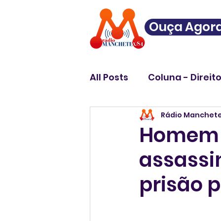
Ouça Agor
All Posts
Coluna - Direit
Rádio Manchet
Homem é
assassi
prisão 