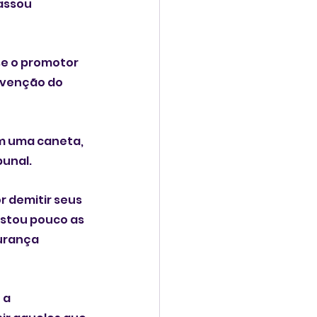
assou 
se o promotor 
rvenção do 
m uma caneta, 
bunal.
 demitir seus 
stou pouco as 
urança 
 a 