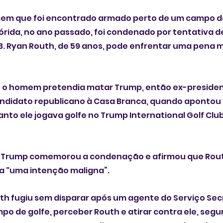
em que foi encontrado armado perto de um campo de
órida, no ano passado, foi condenado por tentativa d
3. Ryan Routh, de 59 anos, pode enfrentar uma pena 
ue o homem pretendia matar Trump, então ex-presiden
ndidato republicano à Casa Branca, quando apontou u
to ele jogava golfe no Trump International Golf Clu
, Trump comemorou a condenação e afirmou que Rout
 "uma intenção maligna”.
uth fugiu sem disparar após um agente do Serviço Secr
o de golfe, perceber Routh e atirar contra ele, segu