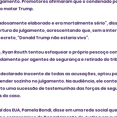
lgamento. Promotores afirmaram que o condenado p
o matar Trump.
dadosamente elaborado e era mortalmente sério”, dis
ertura do julgamento, acrescentando que, sem a inte
ecreto, “Donald Trump não estaria vivo”.
 Ryan Routh tentou esfaquear o próprio pescoço co
idamente por agentes de segurança e retirado do tri
 declarado inocente de todas as acusações, optou por
ender sozinho no julgamento. Na audiência, ele conte
to uma sucessão de testemunhas das forças de seg
s do caso.
 dos EUA, Pamela Bondi, disse em uma rede social que