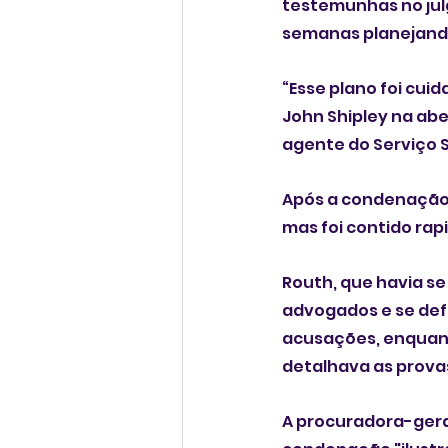
testemunhas no ju
semanas planejand
“Esse plano foi cui
John Shipley na ab
agente do Serviço S
Após a condenação,
mas foi contido rap
Routh, que havia se
advogados e se def
acusações, enquan
detalhava as prova
A procuradora-geral