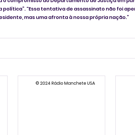
a o compromisso do Departamento de Justiça em puni
a política”. "Essa tentativa de assassinato não foi ap
esidente, mas uma afronta à nossa própria nação.”
© 2024 Rádio Manchete USA