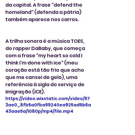
da capital. A frase "defend the 
homeland" (defenda a pátria) 
também aparece nos carros.
A trilha sonora é a música TOES, 
do rapper DaBaby, que começa 
com a frase "my heart so cold I 
think I'm done with ice" (meu 
coração está tão frio que acho 
que me cansei de gelo), uma 
referência à sigla do serviço de 
imigração (ICE).
https://video.wixstatic.com/video/97
3ae0_8fb5a0fba99240ea925ad5b6a
43aae5a/1080p/mp4/file.mp4