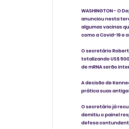
WASHINGTON - O Dep
anunciou nesta terç
algumas vacinas qu
como a Covid-19 e a
O secretário Robert
totalizando US$ 50
de mRNA serão inte
A decisão de Kenne
prática suas antiga
O secretário já rec
demitiu o painel re
defesa contundent