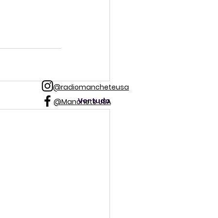
@radiomancheteusa
Ver tudo
@Manchete USA