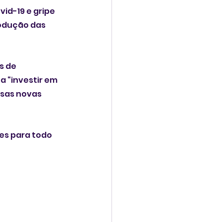
d-19 e gripe 
odução das 
s de 
 “investir em 
ssas novas 
es para todo 