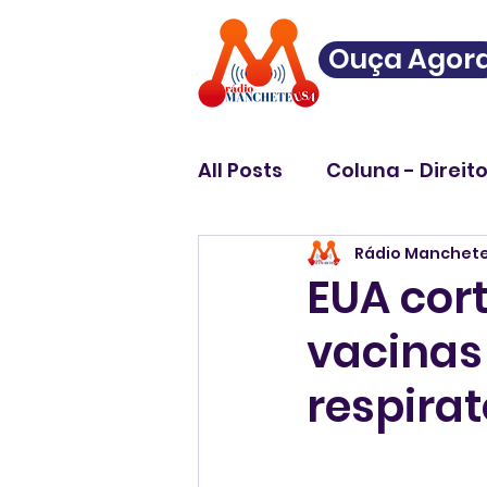
Ouça Agor
All Posts
Coluna - Direit
Rádio Manchet
EUA cor
vacinas
respirat