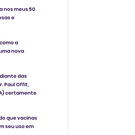
a nos meus 50 
osas e 
 como a 
 uma nova 
diante das 
Paul Offit, 
RNA) certamente 
do que vacinas 
m seu uso em 