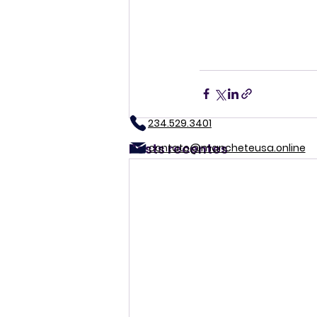
234.529.3401
Posts recentes
contato@mancheteusa.online