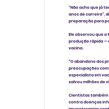
"Não acho que já t
anos de carreira", 
preparação para pa
Ele observou que a
produção rápida — 
vacina.
"O abandono dos pr
preocupações com um
especialista em vaci
salvou milhões de v
Cientistas também 
contra doenças inf
imunoterapias contr