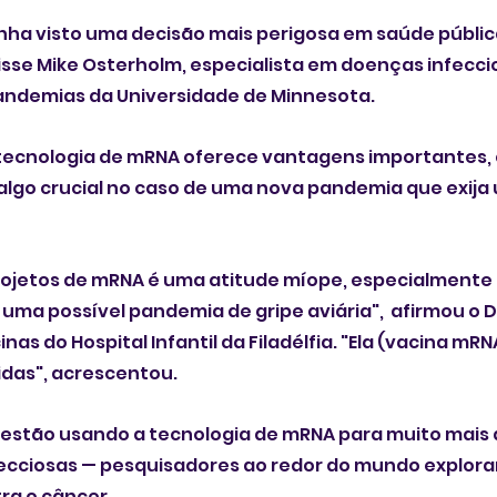
enha visto uma decisão mais perigosa em saúde públic
disse Mike Osterholm, especialista em doenças infecci
ndemias da Universidade de Minnesota.
 tecnologia de mRNA oferece vantagens importantes,
algo crucial no caso de uma nova pandemia que exija
ojetos de mRNA é uma atitude míope, especialmente 
a possível pandemia de gripe aviária",  afirmou o Dr. 
nas do Hospital Infantil da Filadélfia. "Ela (vacina m
idas", acrescentou. 
estão usando a tecnologia de mRNA para muito mais 
ecciosas — pesquisadores ao redor do mundo explora
a o câncer. 