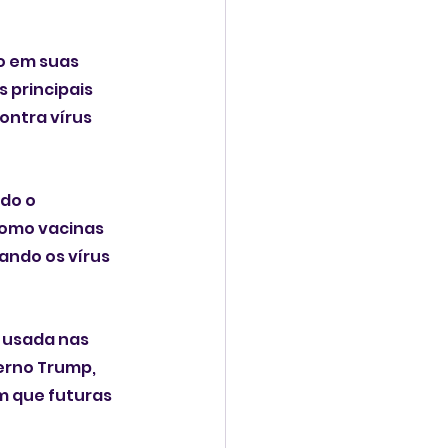
o em suas 
 principais 
ntra vírus 
do o 
como vacinas 
ando os vírus 
 usada nas 
erno Trump, 
m que futuras 