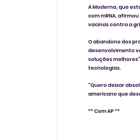
A Moderna, que est
com mRNA, afirmou 
vacinas contra a g
O abandono dos pro
desenvolvimento vac
soluções melhores”.
tecnologias.
"Quero deixar absol
americano que dese
** Com AP **