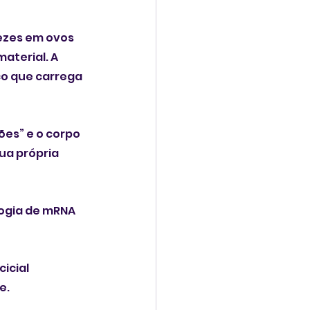
ezes em ovos 
aterial. A 
 que carrega 
es” e o corpo 
ua própria 
ogia de mRNA 
icial 
e.