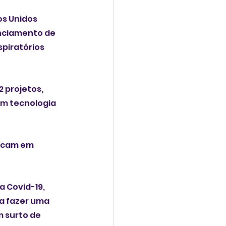
s Unidos 
anciamento de 
piratórios 
 projetos, 
m tecnologia 
ocam em 
 Covid-19, 
a fazer uma 
 surto de 