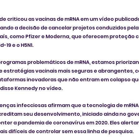
de criticou as vacinas de mRNA em um vídeo publicad
icando a decisão de cancelar projetos conduzidos pelas
aís, como Pfizer e Moderna, que oferecem proteção co
d-19 e o H5N1.
 programas problemáticos de mRNA, estamos priorizan
 estratégias vacinais mais seguras e abrangentes, 
plataformas inovadoras que não entram em colapso qu
disse Kennedy no vídeo.
oenças infecciosas afirmam que a tecnologia de mRNA
creditam seu desenvolvimento, iniciado ainda no gov
onter a pandemia de coronavírus em 2020. Eles alerta
s difíceis de controlar sem essa linha de pesquisa. 