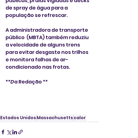
públicas, praias vigiadas e decks 
de spray de água para a 
população se refrescar. 
A administradora de transporte 
público  (MBTA) também reduziu 
a velocidade de alguns trens 
para evitar desgaste nos trilhos 
e monitora falhas de ar-
condicionado nas frotas.  
**
D
a Redação **
Estados Unidos
Massachusetts
calor