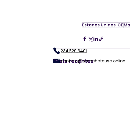
Estados Unidos
ICE
Ma
234.529.3401
Posts recentes
contato@mancheteusa.online