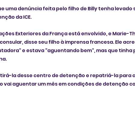
e uma denúncia feita pelo filho de Billy tenha levado
enção da ICE.
lações Exteriores da França está envolvido, e Marie-T
consular, disse seu filho à imprensa francesa. Ele acr
utadora" e estava "aguentando bem", mas que tinha 
na.
 tirá-la desse centro de detenção e repatriá-la para 
não vai aguentar um mês em condições de detenção co