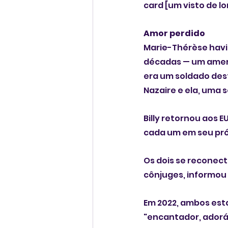
card [um visto de l
Amor perdido
Marie-Thérèse havi
décadas — um ameri
era um soldado dest
Nazaire e ela, uma s
Billy retornou aos 
cada um em seu próp
Os dois se reconect
cônjuges, informou
Em 2022, ambos est
"encantador, adoráv