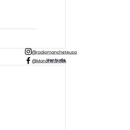
@radiomancheteusa
Ver tudo
@Manchete USA