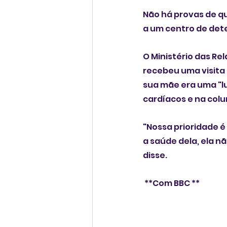
Não há provas de qu
a um centro de det
O Ministério das Re
recebeu uma visita 
sua mãe era uma "l
cardíacos e na colu
"Nossa prioridade é
a saúde dela, ela 
disse.
 **Com BBC **