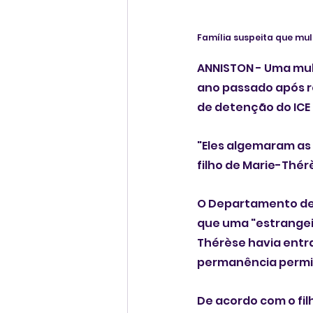
Família suspeita que mul
ANNISTON - Uma mul
ano passado após r
de detenção do ICE n
"Eles algemaram as 
filho de Marie-Thér
O Departamento de 
que uma "estrangei
Thérèse havia entra
permanência permiti
De acordo com o fi