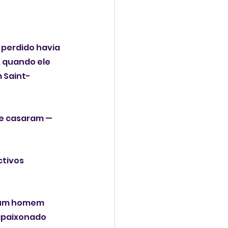
perdido havia 
 quando ele 
 Saint-
se casaram — 
tivos 
a um homem 
 apaixonado 