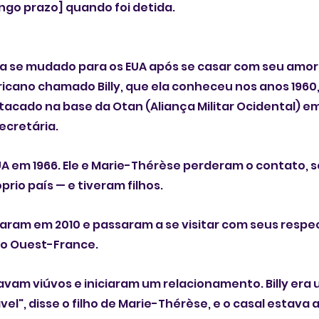
ongo prazo] quando foi detida.
a se mudado para os EUA após se casar com seu amor 
cano chamado Billy, que ela conheceu nos anos 1960,
acado na base da Otan (Aliança Militar Ocidental) em
ecretária.
EUA em 1966. Ele e Marie-Thérèse perderam o contato, 
rio país — e tiveram filhos.
aram em 2010 e passaram a se visitar com seus respec
 o Ouest-France.
avam viúvos e iniciaram um relacionamento. Billy er
el", disse o filho de Marie-Thérèse, e o casal estava