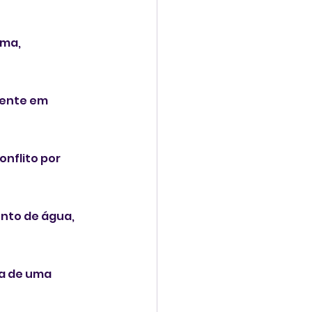
ma, 
mente em 
nflito por 
ento de água, 
a de uma 