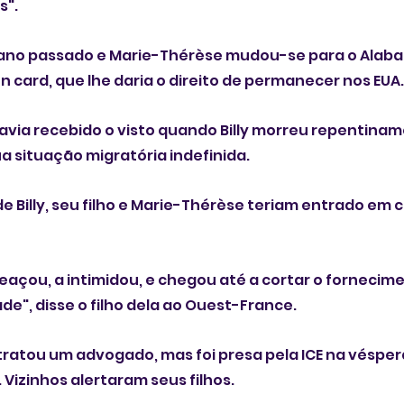
s".
 ano passado e Marie-Thérèse mudou-se para o Alaba
n card, que lhe daria o direito de permanecer nos EUA.
avia recebido o visto quando Billy morreu repentina
ua situação migratória indefinida.
 Billy, seu filho e Marie-Thérèse teriam entrado em co
ameaçou, a intimidou, e chegou até a cortar o fornecim
ade", disse o filho dela ao Ouest-France.
ratou um advogado, mas foi presa pela ICE na vésper
Vizinhos alertaram seus filhos.