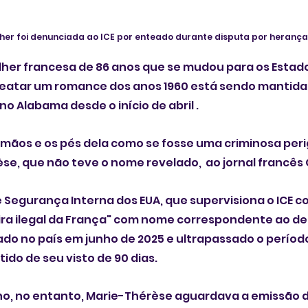
her foi denunciada ao ICE por enteado durante disputa por herança
her francesa de 86 anos que se mudou para os Estado
eatar um romance dos anos 1960 está sendo mantida
o Alabama desde o início de abril .
mãos e os pés dela como se fosse uma criminosa perig
èse, que não teve o nome revelado,  ao jornal francê
Segurança Interna dos EUA, que supervisiona o ICE co
ra ilegal da França" com nome correspondente ao de
do no país em junho de 2025 e ultrapassado o período
do de seu visto de 90 dias.
lho, no entanto, Marie-Thérèse aguardava a emissão 