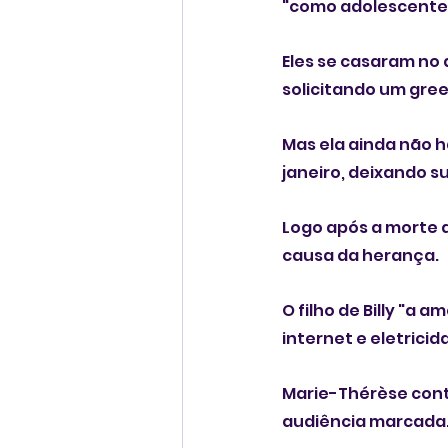
"como adolescente
Eles se casaram no
solicitando um gree
Mas ela ainda não h
janeiro, deixando s
Logo após a morte de
causa da herança.
O filho de Billy "a 
internet e eletricid
Marie-Thérèse cont
audiência marcada. 