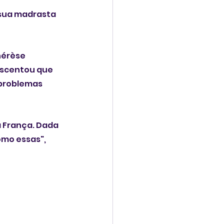
 sua madrasta 
hérèse 
escentou que 
problemas 
a França. Dada 
mo essas", 