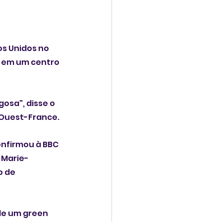
s Unidos no 
 em um centro 
osa", disse o 
s Ouest-France.
nfirmou à BBC 
 Marie-
 de 
de um green 