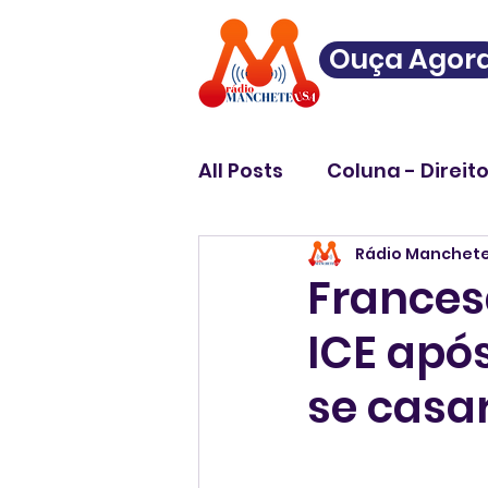
Ouça Agor
All Posts
Coluna - Direit
Rádio Manchet
Frances
ICE apó
se casa